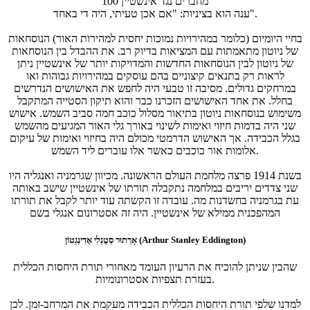
"100 מחברים נגד אינשטיין"
ענה הוא בציניות: "אם אכן טעיתי, היה די באחד".
בחיי היומיום (כלומר במהירויות נמוכות יחסית למהירות האור) הנוסחאות
של ניוטון מתאמתות עם המציאות בדיוק רב. את ההבדל בין הנוסחאות
של ניוטון לבין הנוסחאות החדשות והמדויקות יותר של אינשטיין ניתן
לראות רק בתנאים קיצוניים בהם עוסקים במהירויות גבוהות ואו
במרחקים גדולים. מסיבה זו טבעי היה לחפש את האישושים הנדרשים
בחלל. את אחד האישושים הזכרנו כבר והוא תיקון הסטייה המתקבל
משימוש בנוסחאות ניוטון בתיאור מסלול כוכב חמה סביב השמש. אישוש
שני היה בדמות חיזוי ואימות לשינוי באורך גלי האור המגיעים מהשמש
בגלל הכבידה. אך האישוש הדרמטי מכולם היה בחיזוי ואימות של עיקום
אלומות אור כוכבים כאשר אלו עוברים ליד השמש.
בשנת 1914 פרצה מלחמת העולם הראשונה. מכיוון שגרמניה ואנגליה היו
שני צדדים יריבים במלחמה נתקבלה תורתו של אינשטיין שישב באותה
עת בגרמניה בחשדנות מה. עובדה זו הקשתה עוד יותר לקבל את תורתו
המהפכנית ממילא של אינשטיין. היה זה אסטרונום אנגלי בשם
אָרְתוּר סְטֶנְלִי אֶדִינְגְטוֹן (Arthur Stanley Eddington)
שהבין שניתן להוכיח את הרעיון העומד מאחורי תורת היחסות הכללית
בעזרת תצפיות אסטרונומיות.
למדנו שלפי תורת היחסות הכללית הכבידה מעקמת את המרחב-זמן. לכן