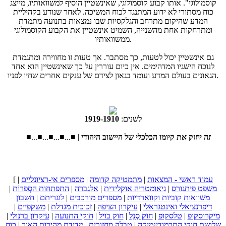
קוסמולוגי". אותו קבוע קוסמולוגי, שאינשטיין הוסיף למשוואותיו, מייצג
כוח מסתורי לא ידוע המתנגד לכוח המשיכה. לאחר שנודע בקהיליית
המדע שהיקום מתרחב והגלקסיות שבו נמצאות בתנועה מתמדת
ומתרחקות אחת מהשנייה, השמיט אינשטיין את הקבוע הקוסמולוגי
ממשוואותיו.
גם אינשטיין יכול לטעות, כך מסתבר. אך טעות זו מחווירה ומתגמדת
לנוכח הישגיו המדהימים. אין כיום עוררין על כך שאינשטיין הוא אחד
הגאונים בעולם המדע ועומד בגאון לצידם של ענקים אחרים שחיו לפניו.
לשנים:
1910
-
1919
■...■...■...■...■ |
עמוד ראשי - המצאות
|
מתמטיקה קדומה
|
מספרים אי-רציונליים
|
[
משפט פיתגורס
|
גיאומטריה אוקלידית
|
אלגברה
|
התפתחות הסְפַרוֹת
|
משוואות קוביות וקווארדיות
|
מספרים מורכבים
|
לוגריתם
|
חשבון
דיפרנציאלי ואינטגראלי
|
עיקרון הציפה
|
זכוכית מגדלת
|
משקפיים
|
מיקרוסקופ
|
טלסקופ
|
חוק סְנֵל
|
חוק בויל
|
חוקי התנועה
|
עיקרון ברנולי
|
שלושת חוקי התרמודינמיקה
|
טבלה מחזורית
|
מדידת מהירות האור
|
כוח