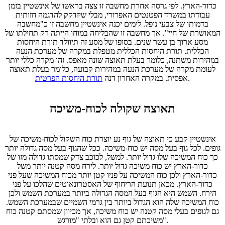
כדור-הארץ. לפי גרסה אחרת מחשבה זו צצה בראשו של אינשטיין בזמן
עבודתו במשרד הפטנטים האפרורי, מבלי שיזדקק להדגמה חזותית
בדמותו של צבעי נופל. לימים יכנה אינשטיין מחשבה זו כ"מחשבה
המאושרת של חיי". אך מחשבה זו שהבליחה במוחו הייתה רק תחילתו של
מסע ארוך בן עשר שנים. בסופו של מסע זה תיוולד תורת היחסות
הכללית. תורת היחסות הכללית מטפלת במקרה של מערכת הנעה
במהירות משתנה, כלומר בעלת תאוצה שונה מאפס. זהו מקרה כללי יותר
לעומת מקרה של מערכת הנעה במהירות קבועה, כלומר בעלת תאוצה
.
אפסית. במקרה האחרון דנה
תורת היחסות הפרטית
תאוצה שקולה לכוח-משיכה
אינשטיין קבע כי תאוצה של גוף נע יוצרת כוח השקול לכוח-משיכה של
גופים. לכל גוף בעל מסה יש כוח-משיכה. ככל שהגוף בעל מסה גדולה יותר
כך כוח המשיכה שלו גדול יותר. למשל, לכוכב צדק שמסתו גדולה מזו של
כדור-הארץ יש כוח משיכה גדול יותר. לירח מסה קטנה יותר משל
כדור-הארץ ולכן כוח המשיכה על פניו קטן יותר מכוח המשיכה שעל פני
כדור-הארץ. מכאן תנועת הריחוף של האסטרונאוטים שהלכו על פני
הירח. השמש היא הגוף בעל המסה הגדולה ביותר במערכת השמש ולכן
כוח המשיכה שלה הוא הגדול ביותר בין גרמי השמיים שבמערכת השמש.
גם לגופים בעלי מסה קטנה יש כוח משיכה, אך מכיוון שמסתם קטנה כוח
משיכתם קטן גם הוא ובלתי "מורגש".