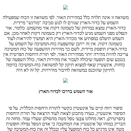
משוואה זו אינה תלויה כלל במהירות האור. לפי משוואה זו הכוח שמפעילה
השמש על כדור-הארץ שגורם לו לנוע סביבה "מורגש" מיידית.
כדור-הארץ נמצא במרחק של כשמונה דקות אור מהשמש. כלומר, אור
הנפלט מפני השמש מגיע לכדור-הארץ רק כשמונה דקות לאחר-מכן. אם
השמש תיעלם במפתיע אזי מכדור-הארץ היא תמשיך להיראות לעוד
כשמונה דקות. אין זה ייתכן שהשפעת כוח-המשיכה של השמש על
כדור-הארץ תיפסק מיידית. לשם כך מהירות ההשפעה של כוח המשיכה
צריכה להיות מהירה יותר ממהירות האור. לפי תורת היחסות הפרטית אין
בטבע שום תופעה שיכולה לעבור את מהירות האור, כולל השפעה של
כוחות. אינשטיין שאף למצוא תיקון קל למשוואת כוח-המשיכה בדומה
לתיקון שהוכנס במשוואה לחיבור מהירויות. קל זה לא היה.
אור השמש בדרכו לכדור-הארץ
סיפור רווח קיים על אינשטיין בקשר לתורת היחסות הכללית. על פי
הסיפור אינשטיין, בעודו מתכונן לצאת לעוד הרצאה על תורת היחסות
(הפרטית), ראה מחלונו צבַּעי נופל מטה מהסולם שעליו עמד. מחזה זה
הבריק במוחו של אינשטיין את המחשבה כי אדם הנופל נפילה חופשית
מטה אינו מרגיש כל כוח המופעל עליו ובכלל זה את כוח-המשיכה של