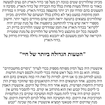
מכיוון שהלוויינים שטים בגובה רב מעל פני כדור-הארץ הם נעים למעשה
באזור בו החלל מעוות פחות בגלל כוח הכבידה של כדור-הארץ. מסיבה זו
השעונים בהם ימדדו זמן רב יותר מהנצפה בכדור-הארץ. סטייה זו במדידת
הזמן מתקזזת במעט (אך לא כולה) בגלל תנועתם של הלווינים. מכיוון
שהלוויינים נמצאים בתנועה יראה הזמן שהם מודדים כקצר יותר. חישוב
מספרי יראה שיש צורך להתחשב בתופעות אלו על מנת שניתן יהיה
"לקרוא" בכדור-הארץ את הזמן שמודדים שעוני הלוויינים בדיוק רב.
למעשה בכל יום מתבצע כיול מחדש של הלוויינים על-מנת שסטיית
הקריאה של הזמן משעונם לא יתבטא בסטייה גדולה במדידת מרחק על
כדור-הארץ.
"הטעות הגדולה ביותר של חיי"
אינשטיין היה בעל דמיון מפותח מספיק בכדי לערוך "ניסויים מחשבתיים"
במוחו. הוא גם היה בעל ראש פתוח בכדי להגות ולבסס דעות חדשות
בנוגע למרחב-זמן בו אנו חיים. למרות כל זאת היו כמה נושאים בהם הוא
היה מקובע. אחד הנושאים היה תורת הקוואנטים כפי שהוזכר בפרק הדן
בתורת היחסות הפרטית. נושא אחר היה גודלו של היקום. אינשטיין האמין
כי ליקום גודל קבוע ואין הוא מתרחב או קורס. כדי להסביר מדוע אין
היקום קורס היה צורך לתת מענה לכוח המשיכה שקיים בין הגלקסיות
המרכיבות את היקום. כוח המשיכה הזה עלול לגרום לקריסת היקום. על
מנת שהיקום יהיה סטאטי המציא אינשטיין את מה שכינה "קבוע