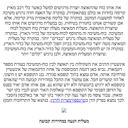
את אותו כוח שהתאוצה יוצרת מרגישים למשל כאשר כלי רכב מאיץ
קדימה בחדות או בולם בפתאומיות. במקרה של האצה חדה נרגיש משיכה
לאחור למשענת המושב. במקרה של בלימה פתאומית נזרק קדימה, אלא
אם קשורים אנחנו בחגורת בטיחות. גם במעלית מרגישים את אותו כוח
שיוצרת התאוצה. מעלית המאיצה מעלה יוצרת כוח השקול לכוח
המשיכה. כוח-משיכה זה מתווסף לכוח-משיכה של כדור-הארץ. במקרה
של מעלית המאיצה מעלה נרגיש "כבדים" יותר. במקרה של מעלית
המאיצה מטה יווצר כוח-משיכה בכיוון הפוך לכוח-משיכה של כדור-הארץ.
במקרה זה יש להחסיר מכוח-המשיכה של כדור-הארץ את כוח-המשיכה
שיוצרת המעלית המאיצה, ולכן נרגיש "קלים" יותר.
אינשטיין הדגים את השקילות בין תאוצה לבין כוח-המשיכה בעזרת מספר
דוגמאות. נביא כאן דוגמה המבוססת על אחת הדוגמאות של אינשטיין
ומרחיבה אותה. אדם נמצא בתוך קופסא סגורה. בגג הקופסא יש וו חיצוני.
אל הוו קושרים חבל. אם נמשוך את החבל במהירות קבועה הרי שהאדם
בקופסא לא ירגיש בתנועתה ולא ידע שהוא נע. אם אותו אדם יאיר בפנס
על הדופן הפנימי של הקופסא הרי שאלומת האור תנוע לגביו בקו ישר
ומאוזן. עבור צופה מן הצד נעה קרן האור בקו ישר אך באלכסון (הסבר
, בנושא של התרחבות הזמן).
לכך נמצא בפרק הדן ב
טרנספורמציית לורנץ
מעלית הנעה במהירות קבועה