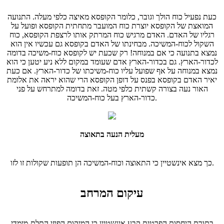
כעת נפעיל כוח הולך וגובר, כלומר הקופסא מאיצה כלפי מעלה. התנועה
המואצת של הקופסא יוצרת כוח המועבר מתחתית הקופסא ופועל על
רגליו של האדם. האדם מרגיש כוח המרתק אותו לרצפת הקופסא, כוח
השקול לכוח-המשיכה. מבחינתו של האדם בקופסא גם עכשיו אין הוא
נמצא בתנועה כי אם במנוחה! רק שכעת יש לקופסא כוח-משיכה בדומה
לכדור-הארץ. גם בכדור-הארץ אדם שעומד במקום ללא ניע יטען כי הוא
נמצא במנוחה על אף שפועל עליו כוח-משיכתו של כדור-הארץ. אם כעת
יאיר האדם בקופסא בפנס על דופן הקופסא הרי שהוא יראה את אלומת
האור נעה בצורה קשתית כלפי מטה. זאת בדומה למתרחש על פני
כדור-הארץ בעל כוח-המשיכה.
מעלית הנעה בתאוצה
כך מצא אינשטיין כי התאוצה וכוח-המשיכה הן תופעות שקולות זו לזו.
עיקום המרחב
בתורת היחסות הפרטית קבע אינשטיין כי המיקום הפיזי התלת-מימדי