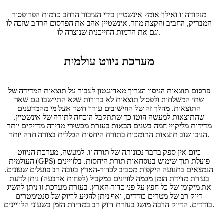
מנקודה זו ואילך אומץ אינשטיין בידי הציבור הרחב כדמות הפרופסור
המבריק, החביב והקצת מוזר. אינשטיין אהב את הפרסום הרחב שזכה לו
וגם את הדמות החייכנית שנוצרה לו.
מערכת ניווט עולמית
פרסום תוצאות הניסוי הצריך מאדינגטון לעבור על תוצאות המדידה של
שתי המשלחות ולפסול תוצאות לא ברורות שלא התיישבו עם שאר
התוצאות. מהלך זה של החישובים עורר חשד אצל מי מהמדענים
שהתוצאות למעשה הוטו כך שתתקבל הוכחה לתורה של אינשטיין.
מדידות מליקויי חמה בשנים הבאות בעזרת מכשירי מדידה מדויקים יותר
הניבו שוב תוצאות התומכות בתורת היחסות הכללית בצורה חדה יותר.
כיום אין ספק בדבר נכונותה של תורה זו. למעשה, מערכת הניווט
העולמית (GPS) פועלת תוך שימוש בנוסחאות תורת היחסות. בלוויינים
הנמצאים בתנועה היקפית מסביב לכדור-הארץ בגובה רב פועלים שעונים.
בעזרת מדידת הזמן מכמה לוויינים במקביל (לפחות ארבעה) ניתן לדעת
את מיקומו של כל חפץ על פני כדור-הארץ. בעזרת מערכת זו ניתן להשיג
דיוק רב של מטרים בודדים, ואף ניתן להגיע לדיוק של סנטימטרים
בודדים. הדיוק הרבה מושג בעזרת דיוק רב במדידת הזמן בשעוני הלוויינים.