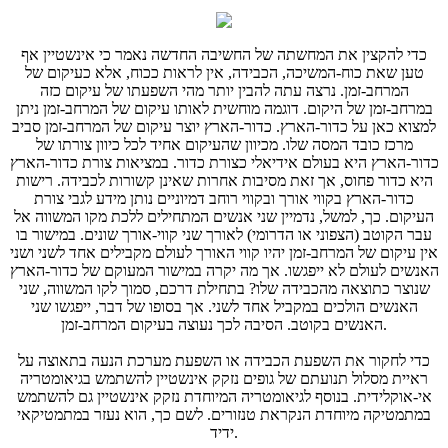
כדי להקצין את המחשתה של החשיבה החדשה נאמר כי אינשטיין אף
טען שאת כוח-המשיכה, הכבידה, אין לראות ככוח, אלא כעיקום של
המרחב-זמן. נרצה עתה להבין יותר מהי השפעתו של עיקום כזה
במרחב-זמן של היקום. דוגמה מוחשית לאותו עיקום של המרחב-זמן ניתן
למצוא כאן על כדור-הארץ. כדור-הארץ יוצר עיקום של המרחב-זמן סביב
מרכז כובד המסה שלו. מכיוון שהעיקום אחיד לכל כיוון צורתו של
כדור-הארץ היא בעולם אידיאלי כצורת כדור. במציאות צורת כדור-הארץ
היא כדור פחוס, אך זאת מסיבות אחרות שאינן קשורות לכבידה. רישות
כדור-הארץ בקווי אורך ובקווי רוחב דמיוניים נותן מידע לגבי צורת
העיקום. כך, למשל, נדמיין שני אנשים המתחילים ללכת מקו המשווה אל
עבר הקוטב (הצפוני או הדרומי) לאורך שני קווי-אורך שונים. במישור בו
אין עיקום של המרחב-זמן יהיו קווי האורך לעולם מקבילים אחד לשני ושני
האנשים לעולם לא ייפגשו. אך מה יקרה במישור המעוקם של כדור-הארץ
שנוצר כתוצאה מהכבידה שלו? בתחילת דרכם, סמוך לקו המשווה, שני
האנשים הולכים במקביל אחד לשני. אך בסופו של דבר, ייפגשו שני
האנשים בקוטב. הסיבה לכך נעוצה בעיקום המרחב-זמן.
כדי לחקור את השפעת הכבידה או השפעת מערכת הנעה בתאוצה על
ראיית מסלול תנועתם של גופים נזקק אינשטיין להשתמש בגיאומטריה
אי-אוקלידית. בנוסף לגיאומטריה המיוחדת נזקק אינשטיין גם להשתמש
במתמטיקה מיוחדת הנקראת טנזורים. לשם כך, הוא נעזר במתמטיקאי
ידיד.