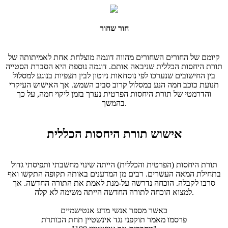
חור שחור
קיומם של החורים השחורים מהווה דוגמה מוצלחת אחת לאמיתותה של
תורת היחסות הכללית שניבאה אותם. דוגמה נוספת היא הסברת הסטייה
בין החישובים שנערכו לפי נוסחאות ניוטון לבין תצפיות בנוגע למסלול
תנועת כוכב חמה הנע במסלול קרוב סביב השמש. אך האישוש העיקרי
והדרמטי של תורת היחסות הפרטית נערך בזמן ליקוי חמה, על כך
בהמשך.
אישוש תורת היחסות הכללית
תורת היחסות (הפרטית והכללית) הייתה שינוי מחשבתי ותפיסתי גדול
בתחילת המאה העשרים. רבים מן המדענים באותה תקופה התקשו ואף
סרבו לקבלה. הוכחה נדרשה על-מנת לאמת את התורה החדשה. אך
למצוא הוכחה לתורה החדשה הייתה משימה לא קלה.
כאשר מספר אנשי מדע אנטישמיים
פרסמו מאמר תוקפני נגד אינשטיין תחת הכותרת