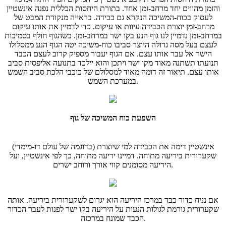
והזמן מהווים יחד מרחב-זמן אחד. בתורת היחסות הכללית נפנה אינשטיין
לעסוק בכוח-המשיכה הנקרא גם כבידה. בראייה מנקודת המבט של
מרחב-זמן יוצרת הכבידה עיוות או עיקום. כדי לדמיין את אותו עיקום
במרחב-זמן נדמיין לנו גוף הנע בקו ישר במרחב-זמן. כשהגוף חולף בסמיכות
לעצם בעל מסה גדולה היוצר סביבו כוח-משיכה יטה הגוף הנע ממסלולו
הישר אל עבר אותו עצם. אם הגוף יעבור מספיק קרוב לעצם הכבד
תנועתו תשתנה מאוד מקו ישר ויתכן והוא יילכד בתנועה אליפסית סביב
אותו עצם. תיאור זה דומה מאוד למסלולם של כוכבי הלכת סביב השמש
במערכת השמש.
השפעת כוח המשיכה של גוף
אינשטיין דימה את הכבידה למי שיוצרת (בדוגמה של עולם דו-מימדי)
שקערורית ביריעה מתוחה. דמיינו יריעה מתוחה, כך לפי אינשטיין, ועל
היריעה מסומנים קווי אורך ורוחב ישרים.
אם נניח כדור כבד במרכז היריעה הוא יגרום לשקערורית ביריעה. אותה
שקערורית גורמת לגולות הנעות על היריעה בקו ישר לפנות לעבר הכדור
הכבד שמונח במרכזה.