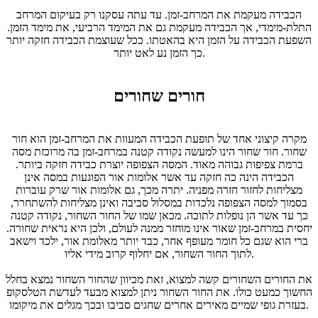
הכבידה מעקמת את המרחב-זמן. עד עתה עסקנו רק בעיקום המרחב
התלת-מימדי, אך הכבידה מעקמת גם את המימד הרביעי, את מימד הזמן.
השפעת הכבידה על הזמן היא בהאטתו. ככל שעוצמת הכבידה חזקה יותר
כך הזמן נע לאט יותר.
חורים שחורים
מקרה קיצוני אחד של תופעת הכבידה המעוות את המרחב-זמן הוא חור
שחור. חור שחור הינו למעשה נקודה קטנה במרחב-זמן בה מרוכזת מסה
ברמת צפיפות גבוהה מאוד. המסה הצפופה יוצרת כבידה חזקה ביותר.
הכבידה הינה כה חזקה עד אשר אלומות אור הפוגעות במסה אינן
מצליחות לחזור חזרה מפניה. יתרה מכך, גם אלומות אור שרק עוברות
בסמוך למסה הצפופה נלכדות במסלול סביבה ואינן מצליחות להשתחרר,
כך עד אשר הן נופלות לתוכה. מכאן שמו של החור השחור, נקודה קטנה
יחסית במרחב-זמן שאור אינו מוחזר ממנה לעולם, ולכן היא נראית שחורה.
ברי הוא שגם כל חומר מעופף אחר, כבד יותר מאלומת אור, ילכד וישאב
לתוך החור השחור, אם יחלוף קרוב מידי אליו.
את החורים השחורים קשה למצוא, זאת מכיוון שהחור השחור נמצא בחלל
החשוך כמעט כולו. את החור השחור ניתן למצוא מבעד לעדשת הטלסקופ
בעזרת גופי שמיים מאירים אחרים שחגים סביבו ובכך מגלים את מיקומו.