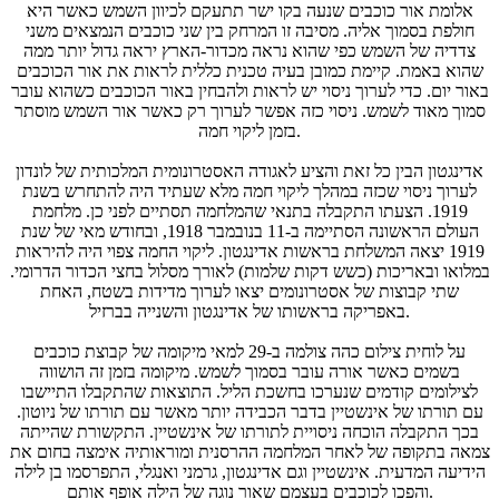
אלומת אור כוכבים שנעה בקו ישר תתעקם לכיוון השמש כאשר היא
חולפת בסמוך אליה. מסיבה זו המרחק בין שני כוכבים הנמצאים משני
צדדיה של השמש כפי שהוא נראה מכדור-הארץ יראה גדול יותר ממה
שהוא באמת. קיימת כמובן בעיה טכנית כללית לראות את אור הכוכבים
באור יום. כדי לערוך ניסוי יש לראות ולהבחין באור הכוכבים כשהוא עובר
סמוך מאוד לשמש. ניסוי כזה אפשר לערוך רק כאשר אור השמש מוסתר
בזמן ליקוי חמה.
אדינגטון הבין כל זאת והציע לאגודה האסטרונומית המלכותית של לונדון
לערוך ניסוי שכזה במהלך ליקוי חמה מלא שעתיד היה להתחרש בשנת
1919. הצעתו התקבלה בתנאי שהמלחמה תסתיים לפני כן. מלחמת
העולם הראשונה הסתיימה ב-11 בנובמבר 1918, ובחודש מאי של שנת
1919 יצאה המשלחת בראשות אדינגטון. ליקוי החמה צפוי היה להיראות
במלואו ובאריכות (כשש דקות שלמות) לאורך מסלול בחצי הכדור הדרומי.
שתי קבוצות של אסטרונומים יצאו לערוך מדידות בשטח, האחת
באפריקה בראשותו של אדינגטון והשנייה בברזיל.
על לוחית צילום כהה צולמה ב-29 למאי מיקומה של קבוצת כוכבים
בשמים כאשר אורה עובר בסמוך לשמש. מיקומה בזמן זה הושווה
לצילומים קודמים שנערכו בחשכת הליל. התוצאות שהתקבלו התיישבו
עם תורתו של אינשטיין בדבר הכבידה יותר מאשר עם תורתו של ניוטון.
בכך התקבלה הוכחה ניסויית לתורתו של אינשטיין. התקשורת שהייתה
צמאה בתקופה של לאחר המלחמה ההרסנית ומוראותיה אימצה בחום את
הידיעה המדעית. אינשטיין וגם אדינגטון, גרמני ואנגלי, התפרסמו בן לילה
והפכו לכוכבים בעצמם שאור נוגה של הילה אופף אותם.