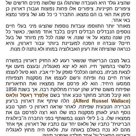
שהציג גולד היא העובדה שהתגלו גם שלושה מינים חדשים של
ציפורים חקייניות. ציפורים אלו פחות נפוצות ועבורן דארווין כן
סימן את האי בו הם נמצאו. התברר כי כל סוג של ציפור נמצא
באי אחר.
מאוחר יותר התווספו עובדות נוספות שהציגו מיני בעלי חיים
נוספים הנבדלים הבדלים דקים בלבד אחד מהשני, כאשר כל
מין שונה נמצא על אי שונה. אי שונה לכל מין מיוחד של בעל
חיים? עובדה זו הפכה למעניינת ביותר עבור דארווין, והיא
כנראה שהציתה את רעיון האבולוציה במוחו ולא נתנה לו מנוח.
בשל מצבו הבריאותי שנשאר רעוע לא החזיק דארווין במשרה
כלשהי בהמשך חייו. הוא לא יצא מאנגליה, ובעצם מיעט אף
לצאת מביתו. בטחונו הכלכלי סופק על ידי אביו. הוא סיגל לעצמו
אורח חיים נוח ופיתח ורשם לעצמו את מסקנות תצפיותיו
ממסעו היחיד. הוא לא פרסם את ממצאיו ואת התיאוריות
שפיתח משום שידע שהן יעוררו מחלוקת רבה. אך בשנת 1858
הוא קיבל מכתב מחוקר טבע אחר בשם
אָלְפֶרְד רָאסֶל ווַלַאס
(Alferd Russel Wallace)
. הלה שיתף את דארווין ברעיון
הברירה הטבעית שפיתח. לאחר שראה דארווין כי חוקר טבע
נוסף הגיע לאותן מסקנות כמו שלו הוא רצה לפרסם גם את
ממצאיו שלו. ב-1 ליולי הוצגו במשותף בפני החברה ה"ביולוגית
הבריטית" כתביו של וולאס יחד עם כתביו של דארווין. אף אחד
מהם לא נכח באולם באותה עת, וולאס היה מחוץ לאנגליה
ודארווין התאבל על אחד מילדיו שנפטר תינוק.