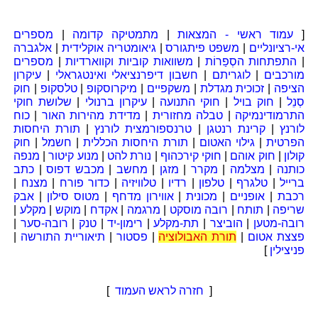
[
עמוד ראשי - המצאות
|
מתמטיקה קדומה
|
מספרים
אי-רציונליים
|
משפט פיתגורס
|
גיאומטריה אוקלידית
|
אלגברה
|
התפתחות הסְפַרוֹת
|
משוואות קוביות וקווארדיות
|
מספרים
מורכבים
|
לוגריתם
|
חשבון דיפרנציאלי ואינטגראלי
|
עיקרון
הציפה
|
זכוכית מגדלת
|
משקפיים
|
מיקרוסקופ
|
טלסקופ
|
חוק
סְנֵל
|
חוק בויל
|
חוקי התנועה
|
עיקרון ברנולי
|
שלושת חוקי
התרמודינמיקה
|
טבלה מחזורית
|
מדידת מהירות האור
|
כוח
לורנץ
|
קרינת רנטגן
|
טרנספורמצית לורנץ
|
תורת היחסות
הפרטית
|
גילוי האטום
|
תורת היחסות הכללית
|
חשמל
|
חוק
קולון
|
חוק אוהם
|
חוקי קירכהוף
|
נורת להט
|
מנוע קיטור
|
מנפה
כותנה
|
מצלמה
|
מקרר
|
מזגן
|
מחשב
|
מכבש דפוס
|
כתב
ברייל
|
טלגרף
|
טלפון
|
רדיו
|
טלוויזיה
|
כדור פורח
|
מצנח
|
רכבת
|
אופניים
|
מכונית
|
אווירון מדחף
|
מטוס סילון
|
אבק
שריפה
|
תותח
|
רובה מוסקט
|
מרגמה
|
אקדח
|
מוקש
|
מקלע
|
רובה-מטען
|
הוביצר
|
תת-מקלע
|
רימון-יד
|
טנק
|
רובה-סער
|
פצצת אטום
|
תורת האבולוציה
|
פסטור
|
תיאוריית התורשה
|
פניצילין
]
[
חזרה לראש העמוד
]