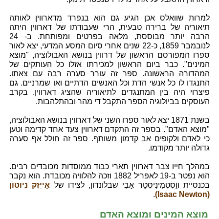
למרות שוואלס אכן הגיע גם הוא בנפרד מדארווין לאותה
תיאוריה של ברירה טבעית, הרי שעבודתו של דארווין היתה
הרבה יותר מבוססת, מלאה בפרטים ומפותחת. ב- 24
לנובמבר 1859, כ-22 שנים אחרי סיום המסע המדעי, יצא לאור
ספרו המפורסם הראשון של דרווין בנושא האבולוציה, "מוצא
המינים". כבר ביום הראשון למכירתו אזלו כל העותקים של
המהדורה הראשונה. ספר זה עורר סערה רבה עם צאתו.
התנגדו לו כל אנשי הדת וכל האנשים הדתיים ואו שמרניים. גם
פיצרוי היה בין המתנגדים לתיאוריה שהציג דארווין. בקרב
העוסקים בביולוגיה הספר התקבל די מהר ובהתלהבות.
בשנת 1871 יצא לאור ספרו השני של דארווין בנושא האבולוציה,
"מוצא האדם". בספר זה התקדם דארווין צעד אחד קדימה וטען
כי לאדם ולקופים אב קדמון משותף. ספר זה חולל אף סערה
גדולה יותר מקודמו.
במהלך חייו צבר דארווין תארי כבוד ממוסדות מכובדים רבים.
הוא נפטר ב-19 לאפריל 1882 וזכה להלוויה מכובדת. הוא נקבר
בכנסיית ווֵסְטְמִינִיסְטֵר אַבִּי שבלונדון, לצידו של
אָייְזֶק נְיוּטוֹן
.
(Isaac Newton)
מוצא המינים ומוצא האדם