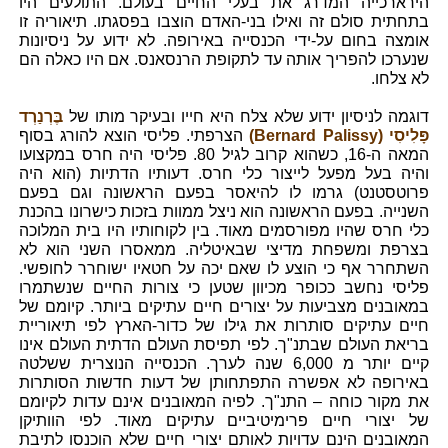
הירארכייה המדרג את בעלי החיים בעולם. התולעים היו
בתחתית סולם זה ואילו בני-האדם הוצבו בפסגתו. תיאוריה זו
אומצה בחום על-ידי הכנסייה באירופה. לא ידוע על ניסיונות
שנערכו להפריך אותה עד לתקופת הרנסאנס. אם היו כאלה הם
לא צלחו.
דוגמה לניסיון ידוע שלא צלח היא חייו ובעיקר מותו של
בֶּרְנַרְד
פָּלִיסִי (Bernard Palissy)
הצרפתי. פליסי הוצא להורג בסוף
המאה ה-16, כשהוא קרוב לגיל 80. פליסי היה חרס במקצועו
והיה בעל מפעל לייצור כלי חרס. דעותיו הדתיות (הוא היה
פרוטסטנט) גרמו לו להיאסר בפעם הראשונה וגם בפעם
השנייה. בפעם הראשונה הוא ניצל ממוות בזכות כישרונו בהכנת
כלי חרס שהיו מפורסמים מאוד. בין לקוחותיו היו בית המלוכה
בצרפת ומשפחת מדיצי שבאיטליה. ממאסרו השני הוא לא
השתחרר אף כי הוצע לו שאם יכה על חטאיו ישוחרר לחופשי.
פליסי נחשב ככופר מכיוון שטען כי צורות החיים שנשתמרו
במאובנים מצביעות על יצורים חיים עתיקים ביותר. קיומם של
חיים עתיקים סותרות את גילו של כדור-הארץ לפי תיאוריית
בריאת העולם שבתנ"ך. לפי תפיסת העולם הדתית העולם אינו
קיים יותר מ 6,000 שנה לערך. הכנסייה הנוצרית ששלטה
באירופה לא אפשרה התפתחותן של דעות חדשות הסותרות
את מקור כוחה – התנ"ך. לפיה המאובנים אינם עדות לקיומם
של יצורי חיים פרימיטיביים עתיקים מאוד. לפי הוותיקן
המאובנים הינם עדויות לאותם יצורי חיים שלא הוכנסו לתיבת