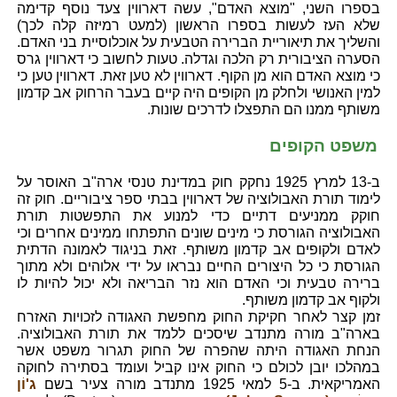
בספרו השני, "מוצא האדם", עשה דארווין צעד נוסף קדימה
שלא העז לעשות בספרו הראשון (למעט רמיזה קלה לכך)
והשליך את תיאוריית הברירה הטבעית על אוכלוסיית בני האדם.
הסערה הציבורית רק הלכה וגדלה. טעות לחשוב כי דארווין גרס
כי מוצא האדם הוא מן הקוף. דארווין לא טען זאת. דארווין טען כי
למין האנושי ולחלק מן הקופים היה קיים בעבר הרחוק אב קדמון
משותף ממנו הם התפצלו לדרכים שונות.
משפט הקופים
ב-13 למרץ 1925 נחקק חוק במדינת טנסי ארה"ב האוסר על
לימוד תורת האבולוציה של דארווין בבתי ספר ציבוריים. חוק זה
חוקק ממניעים דתיים כדי למנוע את התפשטות תורת
האבולוציה הגורסת כי מינים שונים התפתחו ממינים אחרים וכי
לאדם ולקופים אב קדמון משותף. זאת בניגוד לאמונה הדתית
הגורסת כי כל היצורים החיים נבראו על ידי אלוהים ולא מתוך
ברירה טבעית וכי האדם הוא נזר הבריאה ולא יכול להיות לו
ולקוף אב קדמון משותף.
זמן קצר לאחר חקיקת החוק מחפשת האגודה לזכויות האזרח
בארה"ב מורה מתנדב שיסכים ללמד את תורת האבולוציה.
הנחת האגודה היתה שהפרה של החוק תגרור משפט אשר
במהלכו יובן לכולם כי החוק אינו קביל ועומד בסתירה לחוקה
האמריקאית. ב-5 למאי 1925 מתנדב מורה צעיר בשם
ג'וֹן