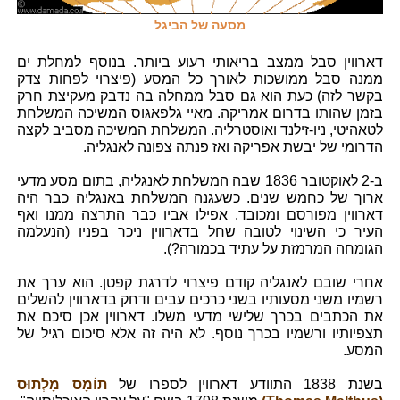
מסעה של הביגל
דארווין סבל ממצב בריאותי רעוע ביותר. בנוסף למחלת ים
ממנה סבל ממושכות לאורך כל המסע (פיצרוי לפחות צדק
בקשר לזה) כעת הוא גם סבל ממחלה בה נדבק מעקיצת חרק
בזמן שהותו בדרום אמריקה. מאיי גלפאגוס המשיכה המשלחת
לטאהיטי, ניו-זילנד ואוסטרליה. המשלחת המשיכה מסביב לקצה
הדרומי של יבשת אפריקה ואז פנתה צפונה לאנגליה.
ב-2 לאוקטובר 1836 שבה המשלחת לאנגליה, בתום מסע מדעי
ארוך של כחמש שנים. כשעגנה המשלחת באנגליה כבר היה
דארווין מפורסם ומכובד. אפילו אביו כבר התרצה ממנו ואף
העיר כי השינוי לטובה שחל בדארווין ניכר בפניו (הנעלמה
הגומחה המרמזת על עתיד בכמורה?).
אחרי שובם לאנגליה קודם פיצרוי לדרגת קפטן. הוא ערך את
רשמיו משני מסעותיו בשני כרכים עבים ודחק בדארווין להשלים
את הכתבים בכרך שלישי מדעי משלו. דארווין אכן סיכם את
תצפיותיו ורשמיו בכרך נוסף. לא היה זה אלא סיכום רגיל של
המסע.
בשנת 1838 התוודע דארווין לספרו של
תוֹמָס מָלְתוּס