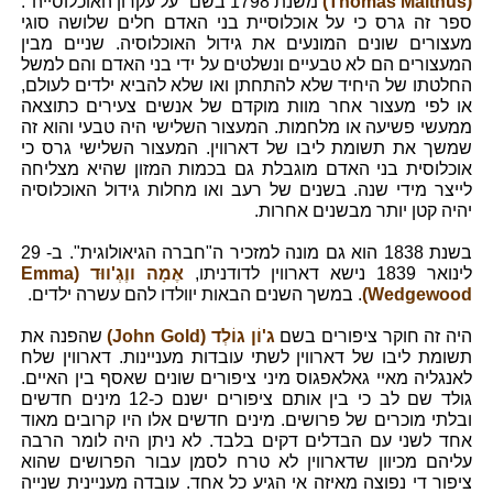
(Thomas Malthus)
משנת 1798 בשם "על עקרון האוכלוסייה".
ספר זה גרס כי על אוכלוסיית בני האדם חלים שלושה סוגי
מעצורים שונים המונעים את גידול האוכלוסיה. שניים מבין
המעצורים הם לא טבעיים ונשלטים על ידי בני האדם והם למשל
החלטתו של היחיד שלא להתחתן ואו שלא להביא ילדים לעולם,
או לפי מעצור אחר מוות מוקדם של אנשים צעירים כתוצאה
ממעשי פשיעה או מלחמות. המעצור השלישי היה טבעי והוא זה
שמשך את תשומת ליבו של דארווין. המעצור השלישי גרס כי
אוכלוסית בני האדם מוגבלת גם בכמות המזון שהיא מצליחה
לייצר מידי שנה. בשנים של רעב ואו מחלות גידול האוכלוסיה
יהיה קטן יותר מבשנים אחרות.
בשנת 1838 הוא גם מונה למזכיר ה"חברה הגיאולוגית". ב- 29
לינואר 1839 נישא דארווין לדודניתו,
אֶמָה ווֶגְ'ווּד (Emma
Wedgewood)
. במשך השנים הבאות יוולדו להם עשרה ילדים.
היה זה חוקר ציפורים בשם
ג'וֹן גוֹלְד (John Gold)
שהפנה את
תשומת ליבו של דארווין לשתי עובדות מעניינות. דארווין שלח
לאנגליה מאיי גאלאפגוס מיני ציפורים שונים שאסף בין האיים.
גולד שם לב כי בין אותם ציפורים ישנם כ-12 מינים חדשים
ובלתי מוכרים של פרושים. מינים חדשים אלו היו קרובים מאוד
אחד לשני עם הבדלים דקים בלבד. לא ניתן היה לומר הרבה
עליהם מכיוון שדארווין לא טרח לסמן עבור הפרושים שהוא
ציפור די נפוצה מאיזה אי הגיע כל אחד. עובדה מעניינית שנייה