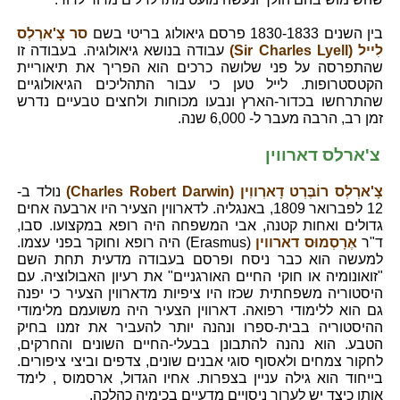
בין השנים 1830-1833 פרסם גיאולוג בריטי בשם
סר צָ'ארְלְס
לִייל (Sir Charles Lyell)
עבודה בנושא גיאולוגיה. בעבודה זו
שהתפרסה על פני שלושה כרכים הוא הפריך את תיאוריית
הקטסטרופות. לייל טען כי עבור התהליכים הגיאולוגיים
שהתרחשו בכדור-הארץ ונבעו מכוחות ולחצים טבעיים נדרש
זמן רב, הרבה מעבר ל- 6,000 שנה.
צ'ארלס דארווין
צָ'ארְלְס רוֹבֶּרְט דָארְווִין (Charles Robert Darwin)
נולד ב-
12 לפברואר 1809, באנגליה. לדארווין הצעיר היו ארבעה אחים
גדולים ואחות קטנה, אבי המשפחה היה רופא במקצועו. סבו,
ד"ר
אֶרָסְמוּס דארווין
(Erasmus) היה רופא וחוקר בפני עצמו.
למעשה הוא כבר ניסח ופרסם בעבודה מדעית תחת השם
"זואונומיה או חוקי החיים האורגניים" את רעיון האבולוציה. עם
היסטוריה משפחתית שכזו היו ציפיות מדארווין הצעיר כי יפנה
גם הוא ללימודי רפואה. דארווין הצעיר היה משועמם מלימודי
ההיסטוריה בבית-ספרו ונהנה יותר להעביר את זמנו בחיק
הטבע. הוא נהנה להתבונן בבעלי-החיים השונים והחרקים,
לחקור צמחים ולאסוף סוגי אבנים שונים, צדפים וביצי ציפורים.
בייחוד הוא גילה עניין בצפרות. אחיו הגדול, ארסמוס , לימד
אותו כיצד יש לערוך ניסויים מדעיים בכימיה כהלכה.