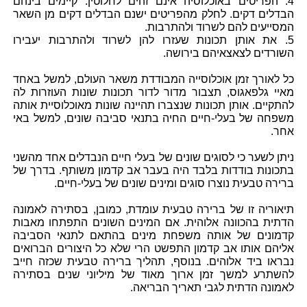
4. הפריטים באוכלוסיה אינם זהים לחלוטין. קיימים בינהם
הבדלים דקים. לחלק מהפריטים ישנם הבדלים דקים מן השאר
המסייעים להם לשרוד ולהתרבות.
5. את אותן תכונות שעזרו להן לשרוד ולהתרבות יעבירו
השורדים לצאצאיהם בירושה.
כל לאורך זמן אוכלוסייה המבודדת משאר העולם, למשל באחד
מאיי גלפאגוס, תצבור מדור לדור תכונות שונות העוזרות לה
להתקיים. אותן תכונות שנצברו תהיינה שונות מאוכלוסיית אותה
משפחה של בעלי-חיים החיה בתנאי סביבה שונים, למשל באי
אחר.
ניתן לשער כי לסוגים שונים של בעלי חיים הנבדלים אחד מהשני
בתכונות בודדות בלבד היה בעבר אב קדמון משותף. בדרך של
ברירה טבעית נוצרו סוגים ומינים שונים של בעלי-חיים.
תיאוריה זו של ברירה טבעית עומדת, כמובן, בסתירה לאמונה
הדתית בהכוונה אלוהית. אם המינים השונים התפתחו מאבות
קדמונים של אותה משפחת מינים בהתאם לתנאי הסביבה
אליהם אותו אב קדמון התפשט הרי שלא כל היצורים הברואים
נבראו ביד אלוהים. בנוסף, תהליך ברירה טבעית שכזה חייב
להשתרע למשך זמן ארוך מאוד של מיליוני שנים בסתירה
לאמונה הדתית לגבי תאריך הבריאה.