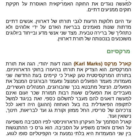
למעשה נוגדים את החוקה האמריקאית האוסרת על חקיקת
חוקים ממניעים דתיים.
עד היום חלוקות הדעות לגבי תורתו של דארווין. אנשים דתיים
מדתות שונות מאמינים בבריאת האדם על ידי אלוהים ולא
כתהליך של ברירה טבעית. מצד שני אנשי מדע ובייחוד ביולוגים
משוכנעים בנכונותה של תורת דארווין.
מרקסיזם
קַארְל מַרְקְס (Karl Marks)
הוגה דעות יהודי, הגה את תורת
המרקסיזם. הוא הצדיק את תורתו בהיעזרו בחוקי הדארוויניזם.
בתורתו המרקסיסטית טען קארל כי קיימים בעת החדשה שני
מעמדות: מעמד הפועלים המנוצל ומעמד הבורגנים המנצל את
הפועלים. הניצול מתבטא בכך שהבורגנים, המנהלים העשירים,
מעבידים את הפועלים שעות רבות תמורת שכר זעום ואינם
למעשה דואגים להם מעבר לתשלום כספי. זאת בניגוד למשל
לתקופה הפיאודלית בה בעל האחוזה (ההוגן) היה דואג לכל
צרכיהם של סריסיו, החל ממזון וקורת גג ועד לבריאות, חינוך,
נישואין ועוד.
קארל הסתמך על העיקרון הדארוויניסטי לפיו הסביבה משפיעה
על האדם והאדם משפיע על הסביבה. הוא גרס כי ההתנגשות
בין שני המעמדות היא בלתי נמנעת וכי הקפיטליזם סופו לגווע.