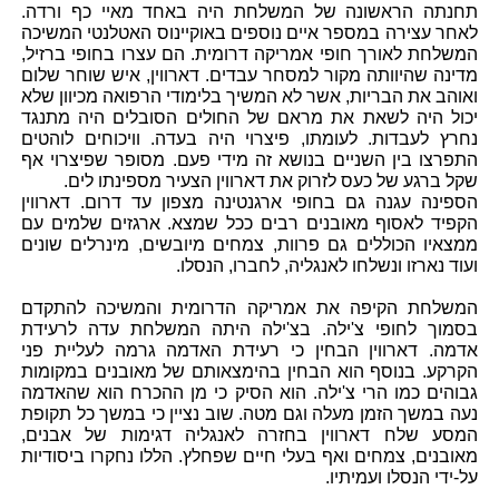
תחנתה הראשונה של המשלחת היה באחד מאיי כף ורדה.
לאחר עצירה במספר איים נוספים באוקיינוס האטלנטי המשיכה
המשלחת לאורך חופי אמריקה דרומית. הם עצרו בחופי ברזיל,
מדינה שהיוותה מקור למסחר עבדים. דארווין, איש שוחר שלום
ואוהב את הבריות, אשר לא המשיך בלימודי הרפואה מכיוון שלא
יכול היה לשאת את מראם של החולים הסובלים היה מתנגד
נחרץ לעבדות. לעומתו, פיצרוי היה בעדה. וויכוחים לוהטים
התפרצו בין השניים בנושא זה מידי פעם. מסופר שפיצרוי אף
שקל ברגע של כעס לזרוק את דארווין הצעיר מספינתו לים.
הספינה עגנה גם בחופי ארגנטינה מצפון עד דרום. דארווין
הקפיד לאסוף מאובנים רבים ככל שמצא. ארגזים שלמים עם
ממצאיו הכוללים גם פרוות, צמחים מיובשים, מינרלים שונים
ועוד נארזו ונשלחו לאנגליה, לחברו, הנסלו.
המשלחת הקיפה את אמריקה הדרומית והמשיכה להתקדם
בסמוך לחופי צ'ילה. בצ'ילה היתה המשלחת עדה לרעידת
אדמה. דארווין הבחין כי רעידת האדמה גרמה לעליית פני
הקרקע. בנוסף הוא הבחין בהימצאותם של מאובנים במקומות
גבוהים כמו הרי צ'ילה. הוא הסיק כי מן ההכרח הוא שהאדמה
נעה במשך הזמן מעלה וגם מטה. שוב נציין כי במשך כל תקופת
המסע שלח דארווין בחזרה לאנגליה דגימות של אבנים,
מאובנים, צמחים ואף בעלי חיים שפחלץ. הללו נחקרו ביסודיות
על-ידי הנסלו ועמיתיו.