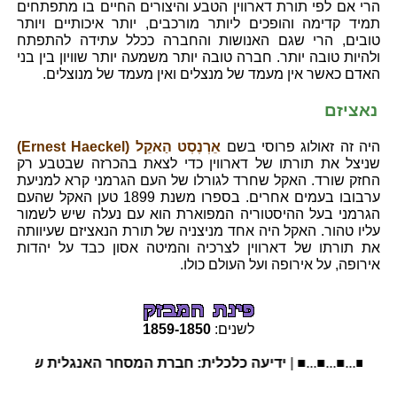
הרי אם לפי תורת דארווין הטבע והיצורים החיים בו מתפתחים
תמיד קדימה והופכים ליותר מורכבים, יותר איכותיים ויותר
טובים, הרי שגם האנושות והחברה ככלל עתידה להתפתח
ולהיות טובה יותר. חברה טובה יותר משמעה יותר שוויון בין בני
האדם כאשר אין מעמד של מנצלים ואין מעמד של מנוצלים.
נאציזם
היה זה זאולוג פרוסי בשם
אֵרְנֶסְט הַאקֵל (Ernest Haeckel)
שניצל את תורתו של דארווין כדי לצאת בהכרזה שבטבע רק
החזק שורד. האקל שחרד לגורלו של העם הגרמני קרא למניעת
ערבובו בעמים אחרים. בספרו משנת 1899 טען האקל שהעם
הגרמני בעל ההיסטוריה המפוארת הוא עם נעלה שיש לשמור
עליו טהור. האקל היה אחד מניצניה של תורת הנאציזם שעיוותה
את תורתו של דארווין לצרכיה והמיטה אסון כבד על יהדות
אירופה, על אירופה ועל העולם כולו.
לשנים:
1850
-
1859
■...■...■...■...
ידיעה כלכלית: חברת המסחר האנגלית של הודו המ