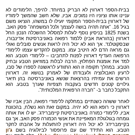
בבית-הספר דארווין לא הבריק במיוחד. להיפך, הלימודים לא
עניינו אותו וציוניו היו נמוכים. אביו, שלא חשב שהמשך לימודיו
של דארווין בבית-הספר המקומי יועילו לו במשהו, הוציאו משם
בגיל 16. "אתה תהיה בושה לעצמך ולכל המשפחה" פסק האב.
בשנת 1825 בניסיון נוסף לעלות למסלול ההשכלה הנכון החל
דארווין (בהוראת אביו) ללמוד רפואה באוניברסיטת אדינבורו,
שבסקוטלנד. אך הוא לא יכול היה לראות אנשים סובלים ואולי
גם מראה הדם לא היטיב עמו. במקום להקדיש עצמו ללימודי
הרפואה העדיף דארווין לפנות לתחביבו – ללימודי הטבע. הוא
למד את אומנות הפחלוץ, הרבה לבלות במוזיאון הטבע ובחיק
הטבע. במהלך תקופה זו הוא התוודע לראשונה לספרו של סבו,
לרעיון האבולוציה ולעבודתו של לאמרק בנושא זה. דארווין
הרשים את עמיתיו בהרצאות שנשא באוניברסיטה בהן תיאר
גילויים קטנים חדשים בעקבות תצפיות שערך בטבע. הוא
התקבל כחבר ב- "חברה הרפואית המלכותית".
לאחר ששהה כשנתיים במחלקה ללימודי רפואה, הבין אביו של
דארווין כי רופא הוא לא יהיה. במקום זאת הוא נשלח, בהכוונת
אביו, ללימודי כמורה באוניברסיטת קיימברידג'. יש לו את אותה
גומחה בגולגולת המאפיינת את אנשי הכמורה פסק האב. אך גם
בקיימברידג' לא יכול היה דארווין להתעלות על אהבתו לחקר
הטבע. הוא התידד שם עם פרופסור לביולוגיה בשם
ג'וֹן