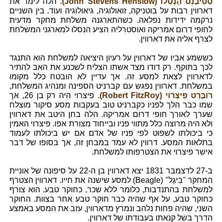
סְטִיבֶנְס הֶנְסְלוֹ (John Stevens Henslow)
. הלה לימד את
דארווין רבות על בוטניקה, זואולוגיה, גיאולוגיה ועוד. בין השניים
נרקמה ידידות נפלאה. כשהתארגנה משלחת מחקר מדעית
לחופי דרום אמריקה ואוסטרליה הציע הנסלו למארגני המשלחת
לצרף אליה את דארווין.
כששמע אביו של דארווין על רעיון היציאה למשלחת הוא התנגד
לכך בתוקף. רק דודו מצד אשתו הצליח לשכנע את האב להתיר
לדארווין לצאת למסע זה. אך עדיין לא הובטח כלל מקומו
במשלחת. דארווין נפגש עם קברניט הספינה ומנהיג המשלחת,
רוֹבֶּרְט פִיצְרוֹי (Robert FitzRoy)
. פיצרוי היה רק בן 26, אך
שמו כבר הלך לפניו כקברניט טוב בעקבות מסע סיקור מוצלח
שערך לאורך חופי דרום אמריקה. הלה בחן היטב את דארווין
ולא היה מרוצה כלל מתווי פניו ובייחוד מצורת אפו. פיצרוי האמין
כי ביכולתו לשפוט לפי פניו של אדם אם יש ביכולתו לעמוד
בתלאות המסע. דרווין לא עמד במבחן זה, אך בסופו של דבר
אישר פיצרוי את הצטרפותו למשלחת.
ב-27 לדצמבר 1831 יצא דארווין בן ה-22 על סיפונה של אוניית
המחקר "בִּיגֶל" (Beagle) למסע שישנה את חייו. דארווין הצטרף
למשלחת בהתנדבות, כלומר ללא שכר, כחוקר טבע. הוא צורף
כחוקר טבע, על אף שהיה כבר חוקר טבע אחר בצוות. החוקר
השני, שהיה פחות נלהב ונמרץ מדארווין, עזב את המסע באמצע
הדרך בשל קנאתו בעבודתו של דארווין.