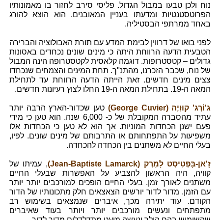
נוח ולכן טבעו במבול הגדול. פליסי סירב לחזור בו מאמונותיו
הפרוטסטנטיות ומדעתו בעניין המאובנים. הוא הוצא להורג
באחד ממרתפי הבסטיליה.
לפני בואו של דרווין לבימת המדע עם תורת האבולוציה והברירה
הטבעית הדעה הרווחת היתה כי מינים שונים נכחדים באסונות
גדולים – קטסטרופות. דוגמה קלאסית לקטסטרופה הינה המבול
של נוח, שכבר הזכרנו, מהתנ"ך. תחת המינים והצמחים שנכחדו
צצים מינים חדשים. זאת הייתה הדעה הרווחת עד לתחילת
המאה ה-19. בתחילת המאה ה-19 החלו לצוץ רעיונות חדשים.
ג'וֹרְג' קוּוִיֶה (George Cuvier)
טען שכדור-הארץ הרבה יותר
עתיד מהסברה המקובלת של כ- 6,000 שנה. הוא טען כי מידי
פעם ישנן הכחדות המוניות. אך הוא לא טען כי הכחדות אלו
משפיעות על התפתחותם או התרבותם של מינים שונים. לפיו,
בעלי החיים לא משתנים בין הכחדה להכחדה.
זָ'אן-בָּפְּטִיסְט לָמַרְק (Jean-Baptiste Lamarck)
, עמיתו של
קוויה, היה הראשון להצביע על האפשרות שבעלי החיים
משתנים לאורך זמן. בעלי החיים הופכים למורכבים יותר יותר
עם הזמן. מדור לדור יורשים הצאצאים חלק מתכונותיו של הדור
הקודם. עוד יתירה מכך, איברים שנמצאים בשימוש רב
מתפתחים ונעשים מורכבים יותר ויותר בעוד שאיברים
שהשימוש בהם הולך ונעשה מועט מתדלדלים מדור לדור.