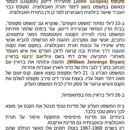
סְקוֹפְּס (John Scopes)
מהעיירה דייטון (Dayton) לעמוד
כנאשם במשפט בעוון לימוד תורת האבולוציה. סקופס כבר
העביר שיעור ביולוגיה כשבועיים לפני כן ודן בתורת האבולוציה.
ב-10 ליולי נפתח "משפט הקופים", שנקרא גם "משפט סקופס",
בבית הדין המחוזי שבעיירה דייטון. עוד בימים שלפני פתיחת
המשפט נהרו לעיירה הקטנה והמנומנמת המוני עיתונאים,
כתבים, אנשי שם וסקרנים. ההגנה לא הורשתה להביא אנשי
מדע שיעידו על נכונות תורת האבולוציה. במקום זאת נקטה
ההגנה דרך אחרת ובה קראה לדוכן העדים את איש העומד
מאחורי התביעה, אדם דתי בשם
ווִילִיאַם יֵנִינְגְז בְּרַאייֵן
(William Jennings Bryan)
. ההגנה עימתה את בראיין עם
הכתוב בתנ"ך לגבי גילו של כדור-הארץ ועובדות אחרות.
המשפט הוכרע ב- 21 ליולי וסקופס נמצא אשם. קנס זעום של
מאה דולר הוטל עליו. בעצת עורכי דינו סירב סקופס לשלם את
הקנס והגיש ערעור על פסק הדין לבית המשפט העליון.
ב-26 ליולי בראיין מת בפתאומיות.
בית המשפט העליון של מדינת טנסי מבטל את הקנס אך מוצא
לכך נימוק טכני בלבד.
בינתיים גם מדינת מיסיסיפי מחוקקת איסור על תורת
האבולוציה ובעקבותיה גם מדינת ארקנסו.
רק בשנים 1967-1968 בוטלו חוקים אלו כאשר הוחלט שהם