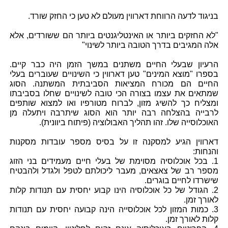
בניגוד לדעה הרווחת דארווין מעולם לא טען כי החזק שורד.
"לא החזקים ביותר או האינטליגנטים ביותר הם ששורדים, אלא
אלה המגיבים בדרך הטובה ביותר לשינוי"
הרעיון שבעלי החיים משתנים במשך הזמן היה כבר קיים.
בספרו "מוצא המינים" טען דארווין כי השינויים שעוברים בעלי
החיים הם מכורח המציאות הסביבתית המשתנה. הסוג
שמתאים את עצמו בצורה הכי טובה לשינויים שחלו בסביבתו
ומצליח כך להשיג מזון, לברוח מטורפיו ואו למצוא שותפים
לרבייה בהצלחה רבה יותר הוא הסוג שיתרבה ויתעלה מן
האוכלוסייה שלו. זהו תהליך האבולוציה (פיתוח ביוונית).
דארווין הגיע למסקנה זו על בסיס מספר עובדות מסקנות
והנחות:
1. בכל אוכלוסיה מסוימת של בעלי חיים מעמידים בני הזוג
מספר רב של צאצאים, מעבר ליכולתם לטפל ולגדל ולהבטיח
שישרדו לחיים בוגרים.
2. הגודל של כל אוכלוסיה הינו קבוע יחסית עם תנודות קלות
לאורך זמן.
3. כמות המזון לכל אוכלוסייה הינה קבועה יחסית עם תנודות
קלות לאורך זמן.