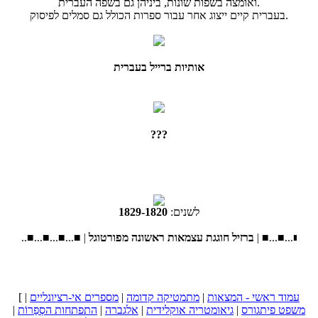
ואומצה בשפות שונות, ביניהן גם בשפה העברית.
בעברית קיים ייצוג אחר עבור ספרות הכולל גם סמלים לפיסוק.
אותיות ברייל בעברית
???
לשנים:
1820
-
1829
| ■...■...■..
ברזיל חוגגת עצמאות ראשונה מפורטוגל
■...■...■...■...■ |
עמוד ראשי - המצאות
|
מתמטיקה קדומה
|
מספרים אי-רציונליים
|
[
משפט פיתגורס
|
גיאומטריה אוקלידית
|
אלגברה
|
התפתחות הסְפַרוֹת
|