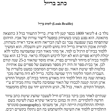
כתב ברייל
לוּאִיס בְּרָיְיל (Louis Braille)
נולד ב- 4 לינואר 1809 בכפר קטן ליד פריז. ברייל התעוור בגיל 3 כתוצאה
מתאונה. הוא נפגע בעינו כששיחק במפעל לייצור עורות של אביו. הזיהום
שהתפתח בעין שנפגעה עבר גם לעין הבריאה והוא איבד ראייה בשתיהן.
למרות אובדן הראייה ברייל היה נחוש להשיג ידע והשכלה. הוא המשיך
ללמוד בביה"ס הרגיל בו למד, אך מהר מאוד הבין שמשמיעה בלבד ללא
יכולת לקרוא ספרים הוא לא יוכל לרכוש השכלה כראוי. בגיל 12 הוא עבר
ללמוד בביה"ס מיוחד לעיוורים בפריז, אותו מוסד שהאווי כ-25 שנה קודם
לכן. אך בבית-ספר זה היה רק מספר מצומצם של ספרים עם אותיות
בולטות לפי שיטת האווי. גם שם המורים הסתמכו כמעט בלעדית על
העברת חומר הלימוד דרך שמיעה בלבד. ברייל לא היה מרוצה מכך.
באותה שנה בה החל ללמוד היה מאורע מיוחד בביה"ס. המנהל החדש
ארגן חגיגה קטנה לכבודו של האווי שמסיבה כלשהי נודה מביה"ס ע"י
המנהל הקודם. האווי, בגיל 76, הגיע והתרגש יחד עם כולם מהמעמד.
שנתיים לאחר מכן ביקר בביה"ס חייל לשעבר שהציג שיטת כתב עיוור
חדשה לתלמידים. היה זה כמובן ברביאר שקרא כעת לשיטה בשם
סונוגרפי (sonography). תחילה ההתלהבות הייתה רבה, אך משניסו
התלמידים ללמוד את השיטה ולהשתמש בה הם נתקלו בקשיים רבים.