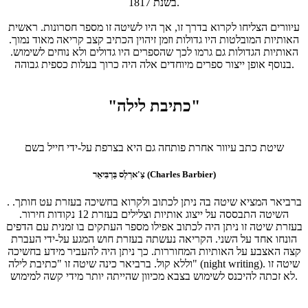
בשנת 1817.
עיוורים הצליחו לקרוא בדרך זו, אך היו לשיטה זו מספר חסרונות. ראשית
האותיות המובלטות היו גדולות וזמן זיהוין הכתיב קצב קריאה מאוד נמוך.
האותיות הגדולות גם גרמו לכך שהספרים היו גדולים ולא נוחים לשימוש.
בנוסף אופן ייצור ספרים מיוחדים אלה היה כרוך בעלות כספית גבוהה.
"כתיבת לילה"
שיטת כתב עיוור אחרת פותחה גם היא בצרפת על-ידי חייל בשם
צַ'ארְלְס בַּרְבִּיאֵר (Charles Barbier)
. ברביאר המציא שיטה בה ניתן לכתוב ולקרוא בחשיכה בעזרת עט חותך.
השיטה התבססה על ייצוג אותיות וצלילים בעזרת 12 נקודות חירור.
בעזרת שיטה זו ניתן היה לכתוב אפילו מספר העתקים בו זמנית עם הדפים
הונחו אחד על השני. הקריאה נעשתה בעזרת חוש המגע על-ידי העברת
קצה האצבע על האותיות המחוררות. כך ניתן היה להעביר מידע בחשיכה
וללא קול. ברביאר כינה שיטה זו "כתיבת לילה" (night writing). שיטה זו
לא זכתה להיכנס לשימוש בצבא מכיוון שהייתה יותר מידי קשה למימוש.