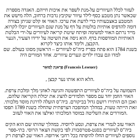
לעזור לכלל העיוורים על-מנת לשפר את איכות חייהם. האגדה מספרת
שכאשר נתן מטבע כסף לילד עיוור שקיבץ נדבות ברחוב, הלה מישש את
המטבע באצבעותיו כדי לדעת את ערכו. האווי אז קלט שניתן בצורה
דומה להדפיס אותיות בולטות על דף על מנת שגם העיוורים יוכלו לקרוא.
מייד נרתם האווי למשימה ופיתח שיטת קריאה לעיוורים על-ידי הבלטת
האותיות המודפסות בדף. הוא ניסה את השיטה על ידידו הצעיר, הנער
הקבצן, ולימד אותו כיצד לקרוא.
בשנת 1784 הוא פתח בפריז ביה"ס לעיוורים – הראשון מסוגו בעולם. שם
למדו וגם עבדו ילדים ונערים עיוורים. אחד המורים היה
פְרַאנְק לֶסוּאֵר (Francois Leseuer)
, הלא הוא אותו נער קבצן.
השמועה על ביה"ס לעיוורים התפשטה והגיעה לאוזני מלך ומלכת צרפת.
האווי הוזמן יחד עם מספר תלמידים להציג את יכולת הקריאה שלהם,
ואכן הם הותירו רושם גדול בביקורם. ביה"ס הועלה לדרגת מוסד מלכותי.
זאת הייתה טעות, במהלך המהפכה הצרפתית שהחלה בשנת 1789 תפסו
המורדים את השליטה במוסד המלכותי ואילצו את האווי לעזוב.
האווי עזב לגמרי את צרפת, ונסע לרוסיה. במהלך שהותו שם הוא הקים
ביה"ס לעיוורים בסנט-פטרסבורג לפי בקשת הצאר הרוסי. בתי-ספר
נוספים לעיוורים החלו להיפתח בכל רחבי אירופה. האווי שב לצרפת רק