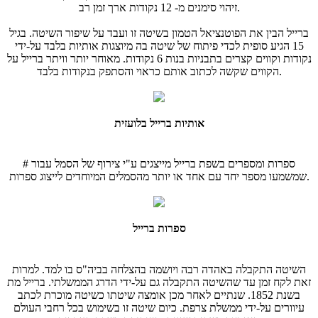
זיהוי סימנים מ- 12 נקודות ארך זמן רב.
ברייל הבין את הפוטנציאל הטמון בשיטה זו ועבד על שיפור השיטה. בגיל
15 הגיע סופית לכדי פיתוח של שיטה בה מיוצגות אותיות בלבד על-ידי
נקודות וקווים קצרים בתבניות בנות 6 נקודות. מאוחר יותר וויתר ברייל על
הקווים שקשה לכתוב אותם כראוי והסתפק בנקודות בלבד.
אותיות ברייל בלועזית
ספרות ומספרים בשפת ברייל מייצגים ע"י צירוף של הסמל עבור #
שמשמעו מספר יחד עם אחד או יותר מהסמלים המיוחדים לייצוג ספרות.
ספרות ברייל
השיטה התקבלה באהדה רבה ויושמה בהצלחה בביה"ס בו למד. למרות
זאת לקח זמן עד שהשיטה התקבלה גם על-ידי הדרג הממשלתי. ברייל מת
בשנת 1852. שנתיים לאחר מכן אומצה שיטתו כשיטה מוכרת לכתב
עיוורים על-ידי ממשלת צרפת. כיום שיטה זו בשימוש בכל רחבי העולם