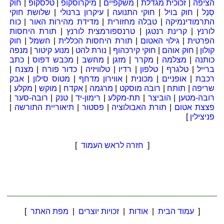
הציפה
|
זכוכית מגדלת
|
משקפיים
|
מיקרוסקופ
|
טלסקופ
|
חוק
סְנֵל
|
חוק בויל
|
חוקי התנועה
|
עיקרון ברנולי
|
שלושת חוקי
התרמודינמיקה
|
טבלה מחזורית
|
מדידת מהירות האור
|
כוח
לורנץ
|
קרינת רנטגן
|
טרנספורמצית לורנץ
|
תורת היחסות
הפרטית
|
גילוי האטום
|
תורת היחסות הכללית
|
חשמל
|
חוק
קולון
|
חוק אוהם
|
חוקי קירכהוף
|
נורת להט
|
מנוע קיטור
|
מנפה
כותנה
|
מצלמה
|
מקרר
|
מזגן
|
מחשב
|
מכבש דפוס
|
כתב
ברייל
|
טלגרף
|
טלפון
|
רדיו
|
טלוויזיה
|
כדור פורח
|
מצנח
|
רכבת
|
אופניים
|
מכונית
|
אווירון מדחף
|
מטוס סילון
|
אבק
שריפה
|
תותח
|
רובה מוסקט
|
מרגמה
|
אקדח
|
מוקש
|
מקלע
|
רובה-מטען
|
הוביצר
|
תת-מקלע
|
רימון-יד
|
טנק
|
רובה-סער
|
פצצת אטום
|
תורת האבולוציה
|
פסטור
|
תיאוריית התורשה
|
פניצילין
]
[
חזרה לראש העמוד
]
[
עמוד הבית
|
אודות
|
זכויות יוצרים
|
מפת האתר
]