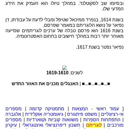
ובסיומו שב לסקוטלנד. במהלך טיולו הוא העמיק את הידע
המדעי שלו.
בשנת 1614, בנפרד ממיכאל שטיפל ומבלי לדעת על עבודתו, דן
נפיאר על נושא הלוגריתם במאמר שפרסם.
בשנת 1616 הוא פרסם טבלה של ערכים לוגריתמים שסייעה
מאוחר יותר רבות במהלך חישובים בתחום האסטרונומיה.
נפיאר נפטר בשנת 1617.
לשנים:
1610
-
1619
■...■...■...■...■ |
האנגלים מכנים את האזור החדש ניו-אינ
[
עמוד ראשי - המצאות
|
מתמטיקה קדומה
|
מספרים
אי-רציונליים
|
משפט פיתגורס
|
גיאומטריה אוקלידית
|
אלגברה
|
התפתחות הסְפַרוֹת
|
משוואות קוביות וקווארדיות
|
מספרים
מורכבים
|
לוגריתם
|
חשבון דיפרנציאלי ואינטגראלי
|
עיקרון