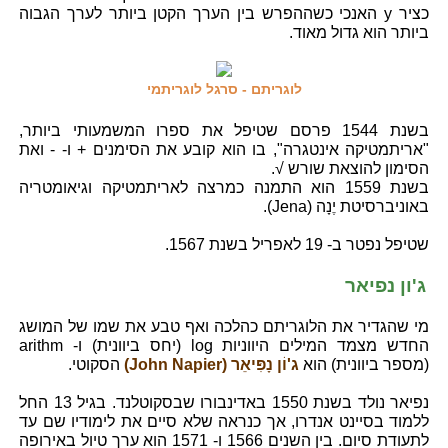
כציר y האנכי כשההפרש בין הערך הקטן ביותר לערך הגבוה
ביותר הוא גדול מאוד.
לוגריתם - סרגל לוגריתמי
בשנת 1544 פרסם שטיפל את ספרו המשמעותי ביותר,
"אריתמטיקה אינטגרה", בו הוא קובע את הסימנים + ו- - ואת
הסימון להוצאת שורש √.
בשנת 1559 הוא התמנה כמרצה לאריתמטיקה וגיאומטריה
באוניברסיטת יֶנָה (Jena).
שטיפל נפטר ב- 19 לאפריל בשנת 1567.
ג'ון נפיאר
מי שהגדיר את הלוגריתם כהלכה ואף טבע את שמו של המושג
החדש מצמד המילים היווניות log (יחס ביוונית) ו- arithm
(מספר ביוונית) הוא
ג'וֹן נָפִּיאֵר (John Napier)
הסקוטי.
נפיאר נולד בשנת 1550 באדינבורו שבסקוטלנד. בגיל 13 החל
ללמוד בסיינט אנדרו, אך כנראה שלא סיים את לימודיו שם עד
לתעודת סיום. בין השנים 1566 ו- 1571 הוא ערך טיול באירופה