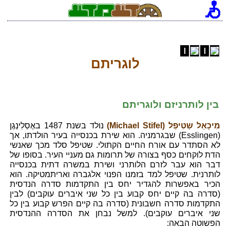
לוגריתם
בין לותרניזם ולוגריתם
מִיכָאֵל שְטִיפֵל (Michael Stifel)
נולד בשנת 1487 באֶסְלִינְגֶן
(Esslingen) שבגרמניה. הוא שירת בכנסייה בעיר הולדתו, אך
לא הסתדר עם אורח החיים הקתולי. שטיפל סלד מכך שאנשי
הדת לוקחים כסף בצורה של תרומות גם מעניי העיר. בסופו של
דבר הוא עבר לזרם הלותרני ושירת במשרה דתית בכנסייה
לותרנית. שטיפל למד בזמנו הפנוי אלגברה ואריתמטיקה. הוא
הכיר באפשרות להגדיר יחס בין התקדמות סדרה הנדסית
(סדרה בה קיים יחס קבוע בין כל שני איברים עוקבים) לבין
התקדמות סדרה חשבונית (סדרה בה קיים הפרש קבוע בין כל
שני איברים עוקבים). למשל נבחן את הסדרה ההנדסית
הפשוטה הבאה: