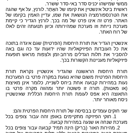
ממשי שמישהו יכניס סדר באי-סדר ששרר.
ראשית ביטל אינשטיין את קיומו של האֶתֶר. לורנץ, על אף שהגה
את הטרנספורמציה הנושאת את שמו, עדיין האמין בקיומו של
האתר. פרט זה אינו פרט של מה בכך. לורנץ הגדיר כי קיימת
מערכת נייחת וזו מערכת שמהירותה וכיוון תנועתה זהים לאלו
של רוח האתר.
אינשטיין הגדיר את תורת היחסות (הפרטית) שגם איגדה בתוכה
את כל העובדות הפיזיקאליות שהיו ידועות עד כה וגם באה
להסביר את תלות הגדלים מרחב-זמן ולצפות מראש תופעות
פיזיקאליות מעניינות הקשורות בכך.
תורת היחסות הראשונה שהגדיר אינשטיין נקראת תורת
היחסות הפרטית משום שהיא נוגעת במקרה פרטי בו המערכות
נעות במהירות קבועה אחת ביחס לשנייה, כלומר אינן מאיצות
(או מאטות). תורה זו פשוטה יותר ומהווה מקרה פרטי בו
התאוצה היא אפס לעומת תורת היחסות הכללית שאינשטיין
ניסח מאוחר יותר.
שני חוקים עומדים בבסיסה של תורת היחסות הפרטית והם:
1. חוקי הפיזיקה מתקיימים באופן זהה עבור צופים בכל
מערכת שנחה או שנעה במהירות קבועה.
2. מהירות האור (בריק) הינה תמיד קבועה עבור צופים בכל