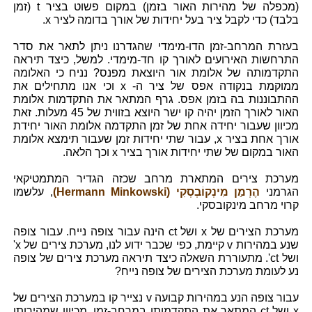
(מכפלה של מהירות האור בזמן) במקום פשוט בציר t (זמן
בלבד) כדי לקבל ציר בעל יחידות של אורך בדומה לציר x.
בעזרת המרחב-זמן הדו-מימדי שהגדרנו ניתן לתאר את סדר
התרחשות האירועים לאורך קו חד-מימדי. למשל, כיצד תיראה
התקדמותה של אלומת אור היוצאת מפנס? נניח כי האלומה
ממוקמת בנקודה אפס של ציר ה- x וכי אנו מתחילים את
ההתבוננות בה בזמן אפס. גרף המתאר את התקדמות אלומת
האור לאורך הזמן יהיה קו ישר היוצא בזווית של 45 מעלות. זאת
מכיוון שעבור יחידה אחת של זמן התקדמה אלומת האור יחידת
אורך אחת בציר x, עבור שתי יחידות זמן שעבור תימצא אלומת
האור במקום של שתי יחידות אורך בציר x וכך הלאה.
מערכת צירים המתארת מרחב שכזה הגדיר המתמטיקאי
הגרמני
הֶרְמַן מִינְקוֹבְסְקִי (Hermann Minkowski)
, עלשמו
קרוי מרחב מינקובסקי.
מערכת הצירים של x ושל ct הינה עבור צופה נייח. עבור צופה
שנע במהירות v קיימת, כפי שכבר ידוע לנו, מערכת צירים של x'
ושל ct'. מתעוררת השאלה כיצד תיראה מערכת צירים של צופה
נע לעומת מערכת הצירים של צופה נייח?
עבור צופה הנע במהירות קבועה v נצייר קו במערכת הצירים של
x ושל ct המתאר את התקדמותו במרחב-זמן. מכיוון שמהירותו