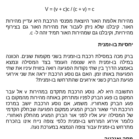
V = (v + c)c / (c + v) = c
מהירות אלומת האור היוצאת מפנסי הרכבת היא עדיין מהירות
האור. קיבלנו שלא ניתן לעבור את מהירות האור גם בצירוף
מהירויות, וקיבלנו גם שמהירות האור תמיד זהה ל- c.
יחסיות בו-זמנית
ברק מכה במסילת רכבת בו-זמנית בשני מקומות שונים. הכוונה
במילה בו-זמנית היא שצופה העומד בצד המסילה ונמצא
באמצע הדרך בין שתי נקודות הפגיעה רואה בזווית עיניו את שתי
הפגיעות באותו זמן. האם גם נוסע הרכבת יראה את שני אירועי
פגיעת הברק כשני אירועים שהתרחשו בו-זמנית?
התשובה היא לא. נוסע הרכבת מתקדם במהירות v אל עבר
המקום בו פגע הברק לפניו ומתרחק באותה מהירות מהמקום בו
פגע הברק מאחוריו. משמע, אם נוסע הרכבת יושב במרכז
הרכבת הרי שאור הברק המגיע ממקום הפגיעה שבחלק הקדמי
של המסילה יגיע אליו לפני אור הברק המגיע מהחלק האחורי.
כלומר אירוע המרחש בו-זמנית כלפי צופה נייח אינו בהכרח
מתרחש בו-זמנית עבור צופה הנמצא במערכת נעה.
מסה ואנרגיה