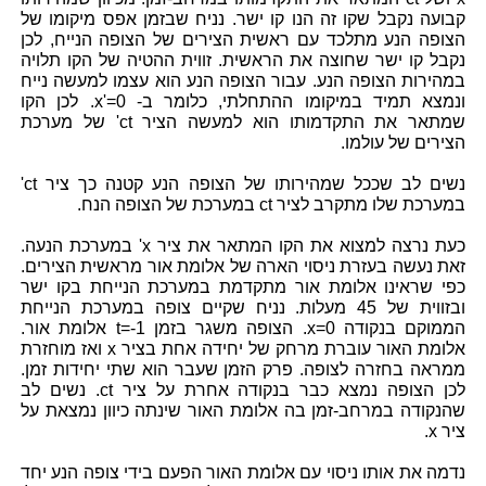
קבועה נקבל שקו זה הנו קו ישר. נניח שבזמן אפס מיקומו של
הצופה הנע מתלכד עם ראשית הצירים של הצופה הנייח, לכן
נקבל קו ישר שחוצה את הראשית. זווית ההטיה של הקו תלויה
במהירות הצופה הנע. עבור הצופה הנע הוא עצמו למעשה נייח
ונמצא תמיד במיקומו ההתחלתי, כלומר ב- x'=0. לכן הקו
שמתאר את התקדמותו הוא למעשה הציר ct' של מערכת
הצירים של עולמו.
נשים לב שככל שמהירותו של הצופה הנע קטנה כך ציר ct'
במערכת שלו מתקרב לציר ct במערכת של הצופה הנח.
כעת נרצה למצוא את הקו המתאר את ציר x' במערכת הנעה.
זאת נעשה בעזרת ניסוי הארה של אלומת אור מראשית הצירים.
כפי שראינו אלומת אור מתקדמת במערכת הנייחת בקו ישר
ובזווית של 45 מעלות. נניח שקיים צופה במערכת הנייחת
הממוקם בנקודה x=0. הצופה משגר בזמן t=-1 אלומת אור.
אלומת האור עוברת מרחק של יחידה אחת בציר x ואז מוחזרת
ממראה בחזרה לצופה. פרק הזמן שעבר הוא שתי יחידות זמן.
לכן הצופה נמצא כבר בנקודה אחרת על ציר ct. נשים לב
שהנקודה במרחב-זמן בה אלומת האור שינתה כיוון נמצאת על
ציר x.
נדמה את אותו ניסוי עם אלומת האור הפעם בידי צופה הנע יחד