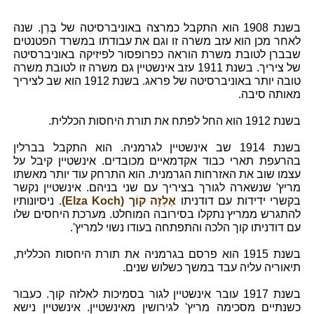
בשנת 1908 הוא התקבל כמרצה באוניברסיטה של בֶּרְן. שנה
לאחר מכן הוא עזב משרה זו וגם את עבודתו במשרד הפטנטים
שבברן לטובת משרת הוראה כפרופסור לפיזיקה באוניברסיטה
של ציריך. בשנת 1911 עזב אינשטיין גם משרה זו לטובת משרה
טובה יותר באוניברסיטה של פראג. בשנת 1912 הוא שב לציריך
מאותה סיבה.
בשנת 1912 הוא החל לפתח את תורת היחסות הכללית.
בשנת 1914 שב אינשטיין לגרמניה. הוא התקבל בברלין
בהרעפת תארי כבוד אקדמאיים מכובדים. אינשטיין קיבל על
עצמו שוב את האזרחות הגרמנית. הוא התרחק עוד יותר מאשתו
מריץ' שנשארה לגורך בציריך עם שני בניהם. אינשטיין נקשר
בקשרי ידידות עם דודניתו
אֶלְזָה קוֹך (Elza Koch)
. ניסיונותיו
להתגרש ממריץ נתקלו בסירובה המוחלט. מערכת היחסים שלו
עם דודניתו קוך הלכה והתפתחה בעודו נשוי למריץ'.
בשנת 1915 הוא פרסם בגרמניה את תורת היחסות הכללית,
תיאוריה עליה עבד במשך כשלוש שנים.
בשנת 1917 עובר אינשטיין לגור בסמיכות לאלזה קוך. כעבור
כשנתיים מסכימה מריץ' לגירושין מאינשטיין. אינשטיין נישא