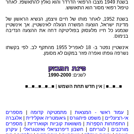
בשנת 1949 מצבו הרפואי הדרדר והוא נאלץ להתאשפז. לאחר
טיפול רפואי מסור הוא התאושש.
בשנת 1952, לאחר מותו של חיים וויצמן, הנשיא הראשון של
מדינת ישראל, הוצעה המשרה הנעלה לאינשטיין. אך אינשטיין
שנמנע כל חייו מלעסוק בפוליטיקה דחה את ההצעה הנדיבה
בנימוס.
אינשטיין נפטר ב- 18 לאפריל 1955 מהתקף לב. לפי בקשתו
נשרפה גופתו ואפרה פוזר במקום לא מסומן.
לשנים:
2000
-
1990
■...■...■...
אין חדש תחת השמש
| ■...■...■...■...■
[
עמוד ראשי - המצאות
|
מתמטיקה קדומה
|
מספרים
אי-רציונליים
|
משפט פיתגורס
|
גיאומטריה אוקלידית
|
אלגברה
|
התפתחות הסְפַרוֹת
|
משוואות קוביות וקווארדיות
|
מספרים
מורכבים
|
לוגריתם
|
חשבון דיפרנציאלי ואינטגראלי
|
עיקרון