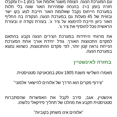
עם המערכת הנעה. הצופה משגר אלומת אור בזמן t'=-1 ומקבלו
חזרה בזמן t'=1. בהנחה שמהירות האור שווה בלי תלות
במערכת הייחוס נקבל שאלומת האור חייבת לנוע בקו ישר
ובזווית של 45 מעלות גם במערכת הנעה. הנקודה בה החליף
האור כיוון חייבת להימצא על ציר x'. בעזרת נקודה זו ובעזרת
הראשית נוכל להוסיף את ציר x'.
את מרווחי היחידות במערכת הצירים הנעה נקבע בהתאם
למקדם התכווצות האורך. גודל יחידת אורך אחת המערכת
הנייחת נראה קטן יותר, לפי מקדם ההתכווצות, כשהוא נמצא
במערכת הנעה.
בחזרה לאינשטיין
מאמרו השלישי משנת 1905 עסק במכאניקה סטטיסטית.
"צירוף מקרים הוא הדרך של אלוהים להישאר אלמוני"
אינשטיין, אגב, סירב לקבל את האפשרות שהסתברות
סטטיסטית תקבע את מהלכו של תהליך פיזיקאלי כלשהו.
"אלוהים אינו משחק בקוביות"