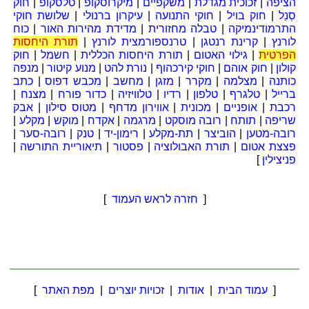
הציפה
|
זכוכית מגדלת
|
משקפיים
|
מיקרוסקופ
|
טלסקופ
|
חוק
סְנֵל
|
חוק בויל
|
חוקי התנועה
|
עיקרון ברנולי
|
שלושת חוקי
התרמודינמיקה
|
טבלה מחזורית
|
מדידת מהירות האור
|
כוח
לורנץ
|
קרינת רנטגן
|
טרנספורמצית לורנץ
|
תורת היחסות
הפרטית
|
גילוי האטום
|
תורת היחסות הכללית
|
חשמל
|
חוק
קולון
|
חוק אוהם
|
חוקי קירכהוף
|
נורת להט
|
מנוע קיטור
|
מנפה
כותנה
|
מצלמה
|
מקרר
|
מזגן
|
מחשב
|
מכבש דפוס
|
כתב
ברייל
|
טלגרף
|
טלפון
|
רדיו
|
טלוויזיה
|
כדור פורח
|
מצנח
|
רכבת
|
אופניים
|
מכונית
|
אווירון מדחף
|
מטוס סילון
|
אבק
שריפה
|
תותח
|
רובה מוסקט
|
מרגמה
|
אקדח
|
מוקש
|
מקלע
|
רובה-מטען
|
הוביצר
|
תת-מקלע
|
רימון-יד
|
טנק
|
רובה-סער
|
פצצת אטום
|
תורת האבולוציה
|
פסטור
|
תיאוריית התורשה
|
פניצילין
]
[
חזרה לראש העמוד
]
[
עמוד הבית
|
אודות
|
זכויות יוצרים
|
מפת האתר
]