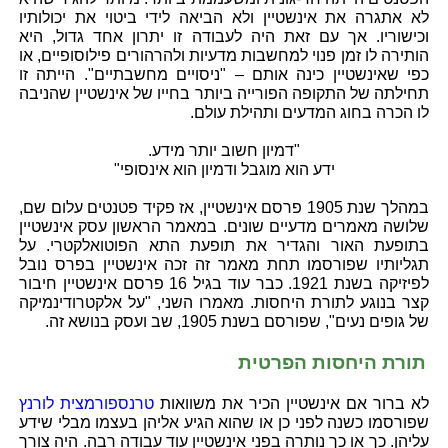
לא אתגרה את אינשטיין ולא הביאה לידי ביטוי את יכולותיו
וכישוריו. אך עם זאת היה לעבודה זו יתרון אחד גדול, היא
הותירה לו זמן פנוי למחשבות מדעיות ולהרהורים פילוסופיים, או
כפי שאינשטיין כינה אותם – "ניסויים מחשבתיים". הייתה זו
תחילתה של התקופה הפורייה ביותר בחייו של אינשטיין שהניבה
לו הכרה בחוג המדעים ותהילת עולם.
"דמיון חשוב יותר מידע.
ידע הוא מוגבל ודמיון הוא אינסופי"
במהלך שנת 1905 פרסם אינשטיין, אז פקיד פטנטים עלום שם,
שלושה מאמרים מדעיים שונים. במאמר הראשון עסק אינשטיין
בתופעת האור והגדיר את תופעת התא הפוטואלקטרי. על
תגליותיו שפורסמו תחת מאמר זה זכה אינשטיין בפרס נובל
לפיזיקה בשנת 1921. כבר עוד בגיל 16 פרסם אינשטיין חיבור
קצר בנוגע לתורת היחסות. מאמרו השני, "על אלקטרודינמיקה
של גופים נעים", שפורסם בשנת 1905, שב ועסק בנושא זה.
תורת היחסות הפרטית
לא ברור אם אינשטיין הכיר את משוואות
טרנספורמצית לורנץ
שפורסמו כשנה לפני כן או שהוא הגיע אליהן בעצמו מבלי שידע
עליהן. כך או כך נותרה בפני אינשטיין עוד עבודה רבה. היה צורך