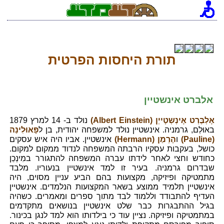
תורת היחסות הפרטית
אלברט אינשטיין
אָלְבֶּרְט אָינְשְטָייְן (Albert Einstein)
נולד ב- 14 למרץ 1879
באוּלְם, גרמניה. אינשטיין נולד למשפחה יהודית, בן ל
פָּאוּלִינַה
(Pauline)
ו
הֶרְמַן (Hermann)
אינשטיין. אביו היה איש עסקים
כושל, בעקבות עסקיו הרבתה המשפחה לנדוד ממקום למקום.
כחודש וחצי לאחר לידתו עברה המשפחה להתגורר במִינְכֵן
שבדרום גרמניה. בעיר זו למד אינשטיין בנעוריו. מלבד
מתמטיקה ופיזיקה, מקצועות בהם הביע עניין מסוים, היה
אינשטיין תלמיד ממוצע בשאר המקצועות הנלמדים. אינשטיין
העדיף להתבודד וללמוד לבד מתוך ספרים ומאמרים. כשהיה
בגיל ההתבגרות כבר שלט אינשטיין בנושאים מתקדמים
במתמטיקה ופיזיקה. נציין עוד כי בילדותו הוא למד לנגן בכינור.