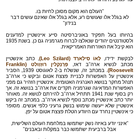
"העולם הוא מקום מסוכן לחיות בו.
לא בגלל אלו שעושים רע, אלא בגלל אלו שאינם עושים דבר
בנידון"
בהיותו בעל תפקיד באוניברסיטה סייע איינשטיין למדענים
ולסטודנטים יהודים שנאלצו לברוח מגרמניה גם כן. בשנת 1935
הוא קיבל את האזרחות האמריקאית.
לבקשת ידידו,
לֶאוֹ סִילַארְד (Leo Szilard)
, כתב אינשטיין
מכתב לנשיא ארה"ב דאז,
פְרַנְקְלִין רוּזְוֵולְט (Franklin
Roosevelt)
. במכתב זה, שנשלח ב-2 לאוגוסט 1939, הסביר
אינשטיין על האפשרות לבניית פצצת אטום וביקש כי ארה"ב
תנהל מחקר בנושא האנרגיה האטומית. אינשטיין הזהיר גם מפני
האפשרות המדאיגה שגרמניה תקדים את ארה"ב בנושא זה. אך
רק בסוף שנת 1941 תתחיל ארה"ב להירתם לנושא זה. מאוחר
יותר כתב אינשטיין מכתב נוסף לנשיא ארה"ב. במכתב זה ביקש
אינשטיין שלא ייעשה שימוש בנשק גרעיני כלפי אנשים. מסופר
כי אינשטיין נחרד עם היוודע הטלת פצצת אטום על יפן.
"אינני יודע באיזה נשק ישתמשו במלחמת העולם השלישית,
אבל ברביעית ישתמשו כבר במקלות ובאבנים"