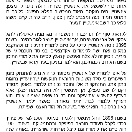
סיפור מפורסם מתקופת ילדותו נוגע למצפן. מסופר כי פעם
אחת כדי לשעשע את אינשטיין כשהיה חולה נתנו לו מצפן.
אינשטיין היה מוקסם מאוד ממכשיר הפלא הפשוט כל-כך בו
המחט תמיד נעה ומצביע לכיוון צפון. חייב להיות קיים משהו
פלאי כך חשב אינשטיין הצעיר.
לקראת סוף ילדותו עברה המשפחה מגרמניה לאיטליה לרגל
עסקיו של אבי המשפחה, אך אינשטיין נשאר לגור במינכן. בשנת
1895 ניסה אינשטיין לדלג על סיום לימודיו התיכוניים ולהתקבל
במקום זאת ישר ללימודים אקדמאיים במוסד הטכנולוגי של
ציריך. ניסיון זה לא צלח ואינשטיין נאלץ לסיים את לימודי התיכון
בשנה הקרובה כמתוכנן. הוא למד בתיכון בעיר אָרַאוֹ שבשוייץ.
על אופי לימודיו של אינשטיין מסופר כי הוא נהג להתנתק בזמן
השיעורים כי סלד משיטות ההוראה הנוקשות שהיו עדיין נהוגות
בתקופתו. התנתקויות אלו וחוסר נכונותו ללמוד באופן מסודר
הקנו לו שם כעצלן. אך אינשטיין לא היה באמת עצלן, אלא
העדיף להשקיע את עיקר זמנו רק בנושאים שעניינו אותו. הוא
העדיף ללמוד לבד. יותר מאוחר, כאשר ילמד אינשטיין
באוניברסיטה, הוא ימשיך בשיטת הלימוד העצמי שפיתח.
בשנת 1896 החל אינשטיין ללמוד במוסד הטכנולוגי של צִירִיך
בכדי לקבל תעודת הוראה בפיזיקה ובמתמטיקה. בשנת 1901
הוא סיים את לימודיו וגם קיבל אזרחות שוויצרית. באותה שנה