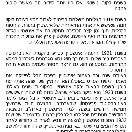
בשנית לקוך. נישואין אלו היו יותר סידור נוח מאשר סיפור
אהבה.
בשנת 1919 הצליחה משלחת בריטית לערוך ניסוי בעזרת ליקוי
חמה שאישש את אחת התיאוריות של אינשטיין בתורת היחסות
הכללית. תוך זמן קצר הכתירה התקשורת את אינשטיין כגדול
המדענים בדורו ואף אי-פעם. אינשטיין פרץ את גבולות ההכרה
של הקהילה המדעית אל התודעה העולמית הכללית.
בשנת 1921 התפנה אינשטיין לסייע בהקמת האוניברסיטה
העברית בירושלים. לשם כך הוא נסע מגרמניה לארה"ב למסע
התרמות. במסע זה הוא גם הרצה מספר פעמים בנושא תורת
היחסות.
באותה שנה זכה כאמור אינשטיין בפרס נובל לפיזיקה. את
מעמד הגשת הפרס באוסלו הוא החמיץ שכן שהה אותה עת
ביפן. בשנים הבאות יבקר אינשטיין במקומות שונים בעולם.
בשנת 1923 הוא ביקר בארץ-ישראל. בתחילת שנות השלושים
ביקר אינשטיין עוד פעמיים בארה"ב. אינשטיין קיבל הצעה ללמד
באוניברסיטת פְּרִינְסְטוֹן שבארה"ב. ההצעה היית שבמשך
חמישה חודשים בשנה ילמד איינשטיין בארה"ב ובשבעה
החודשים הנותרים יוכל לחזור לברלין כרצונו. בדצמבר של שנת
1932 הסכים אינשטיין להצעה זו ונסע לארה"ב. כחודש לאחר
מכן עלו הנאצים לשלטון בגרמניה ואינשטיין, שהיה יהודי, לא שב
עוד לגרמניה והיגר לארה"ב לצמיתות.