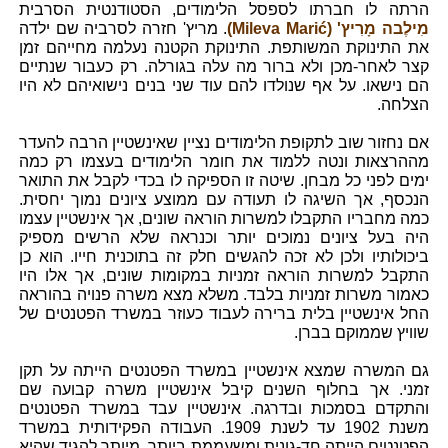
הרתה לו חברתו לספסל הלימודים, הסטודנטית הסרבית
מִילֶבה מָרִיץ' (Mileva Marić)
. מריץ' חזרה לסרביה שם ילדה
את התינוקת המשותפת. התינוקת הקטנה נעלמה מחייהם זמן
קצר לאחר-מכן ולא ברור מה עלה בגורלה. רק כעבור שנתיים
הם נישאו. על אף שנולדו להם עוד שני בנים נישואיהם לא היו
הצלחה.
אם נחזור שוב לתקופת הלימודים נציין שאינשטיין הרבה להעדר
מההרצאות ונטה ללמוד את חומר הלימודים בעצמו רק כמה
ימים לפני כל מבחן. שיטה זו הספיקה לו בכדי לקבל את התואר
הנכסף, אך השיגה לו תעודה עם ממוצע ציונים נמוך יחסית.
כמה מחבריו התקבלו למשרות הוראה שונים, אך אינשטיין עצמו
היה בעל ציונים נמוכים יותר וכנראה שלא הרשים מספיק
ביכולותיו ולכן לא זכה להגשים חלק זה בתוכנית חייו. הוא כן
התקבל למשרות הוראה זמניות במקומות שונים, אך אלו היו
כאמור משרות זמניות בלבד. משלא מצא משרה פנויה בהוראה
החל אינשטיין בלית ברירה לעבוד כעוזר במשרד הפטנטים של
שוויץ שממוקם בברן.
גם המשרה שמצא אינשטיין במשרד הפטנטים הייתה על תקן
זמני. אך בחלוף השנים קיבל אינשטיין משרה קבועה שם
והתקדם בסמכות ובדרגה. אינשטיין עבד במשרד הפטנטים
משנת 1902 עד לשנת 1909. העבודה הפקידותית במשרד
הפטנטים הייתה חד-גונית ומשעממת ביותר. מיותר להגיד שהיא