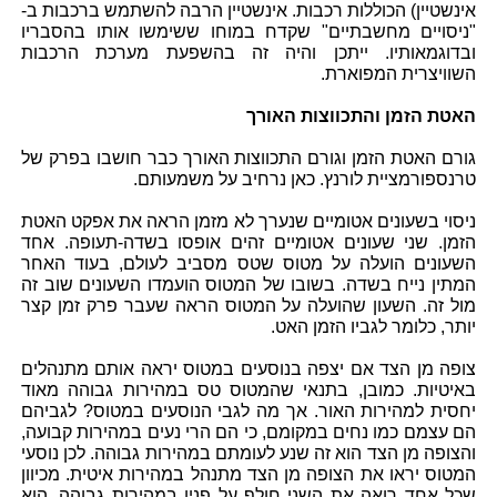
אינשטיין) הכוללות רכבות. אינשטיין הרבה להשתמש ברכבות ב-
"ניסויים מחשבתיים" שקדח במוחו ששימשו אותו בהסבריו
ובדוגמאותיו. ייתכן והיה זה בהשפעת מערכת הרכבות
השוויצרית המפוארת.
האטת הזמן והתכווצות האורך
גורם האטת הזמן וגורם התכווצות האורך כבר חושבו בפרק של
טרנספורמציית לורנץ. כאן נרחיב על משמעותם.
ניסוי בשעונים אטומיים שנערך לא מזמן הראה את אפקט האטת
הזמן. שני שעונים אטומיים זהים אופסו בשדה-תעופה. אחד
השעונים הועלה על מטוס שטס מסביב לעולם, בעוד האחר
המתין נייח בשדה. בשובו של המטוס הועמדו השעונים שוב זה
מול זה. השעון שהועלה על המטוס הראה שעבר פרק זמן קצר
יותר, כלומר לגביו הזמן האט.
צופה מן הצד אם יצפה בנוסעים במטוס יראה אותם מתנהלים
באיטיות. כמובן, בתנאי שהמטוס טס במהירות גבוהה מאוד
יחסית למהירות האור. אך מה לגבי הנוסעים במטוס? לגביהם
הם עצמם כמו נחים במקומם, כי הם הרי נעים במהירות קבועה,
והצופה מן הצד הוא זה שנע לעומתם במהירות גבוהה. לכן נוסעי
המטוס יראו את הצופה מן הצד מתנהל במהירות איטית. מכיוון
שכל אחד רואה את השני חולף על פניו במהירות גבוהה, הוא