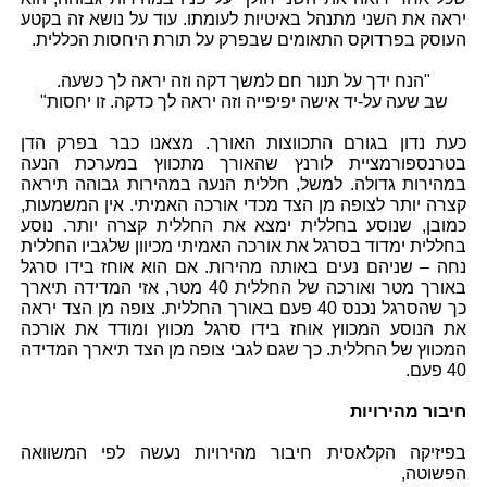
יראה את השני מתנהל באיטיות לעומתו. עוד על נושא זה בקטע
העוסק בפרדוקס התאומים שבפרק על תורת היחסות הכללית.
"הנח ידך על תנור חם למשך דקה וזה יראה לך כשעה.
שב שעה על-יד אישה יפיפייה וזה יראה לך כדקה. זו יחסות"
כעת נדון בגורם התכווצות האורך. מצאנו כבר בפרק הדן
בטרנספורמציית לורנץ שהאורך מתכווץ במערכת הנעה
במהירות גדולה. למשל, חללית הנעה במהירות גבוהה תיראה
קצרה יותר לצופה מן הצד מכדי אורכה האמיתי. אין המשמעות,
כמובן, שנוסע בחללית ימצא את החללית קצרה יותר. נוסע
בחללית ימדוד בסרגל את אורכה האמיתי מכיוון שלגביו החללית
נחה – שניהם נעים באותה מהירות. אם הוא אוחז בידו סרגל
באורך מטר ואורכה של החללית 40 מטר, אזי המדידה תיארך
כך שהסרגל נכנס 40 פעם באורך החללית. צופה מן הצד יראה
את הנוסע המכווץ אוחז בידו סרגל מכווץ ומודד את אורכה
המכווץ של החללית. כך שגם לגבי צופה מן הצד תיארך המדידה
40 פעם.
חיבור מהירויות
בפיזיקה הקלאסית חיבור מהירויות נעשה לפי המשוואה
הפשוטה,