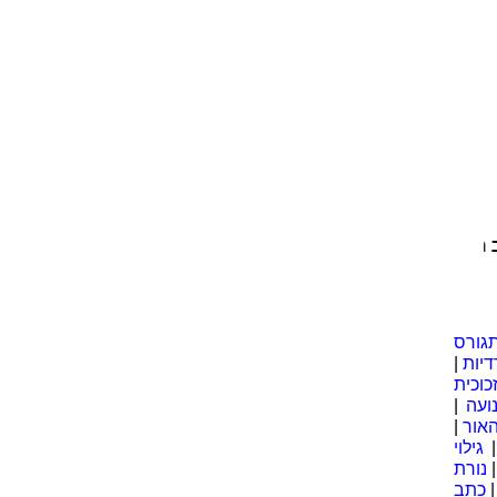
היהודי מנסה להתגבר על גזרות הספר הלבן | שואת יהודי אירופ
גורס
דיות
|
כוכית
ועה
|
אור
|
גילוי
נורת
כתב