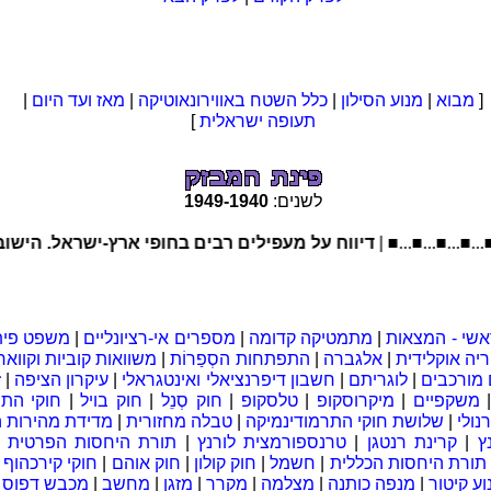
[
מבוא
|
מנוע הסילון
|
כלל השטח באווירונאוטיקה
|
מאז ועד היום
|
תעופה ישראלית
]
לשנים:
1940
-
1949
■...■...■...■..
דיווח על מעפילים רבים בחופי ארץ-ישראל. הישוב 
אשי - המצאות
|
מתמטיקה קדומה
|
מספרים אי-רציונליים
|
משפט פית
יה אוקלידית
|
אלגברה
|
התפתחות הסְפַרוֹת
|
משוואות קוביות וקוואר
מורכבים
|
לוגריתם
|
חשבון דיפרנציאלי ואינטגראלי
|
עיקרון הציפה
|
ז
משקפיים
|
מיקרוסקופ
|
טלסקופ
|
חוק סְנֵל
|
חוק בויל
|
חוקי התנ
נולי
|
שלושת חוקי התרמודינמיקה
|
טבלה מחזורית
|
מדידת מהירות ה
ץ
|
קרינת רנטגן
|
טרנספורמצית לורנץ
|
תורת היחסות הפרטית
|
תורת היחסות הכללית
|
חשמל
|
חוק קולון
|
חוק אוהם
|
חוקי קירכהוף
|
וע קיטור
|
מנפה כותנה
|
מצלמה
|
מקרר
|
מזגן
|
מחשב
|
מכבש דפוס
|