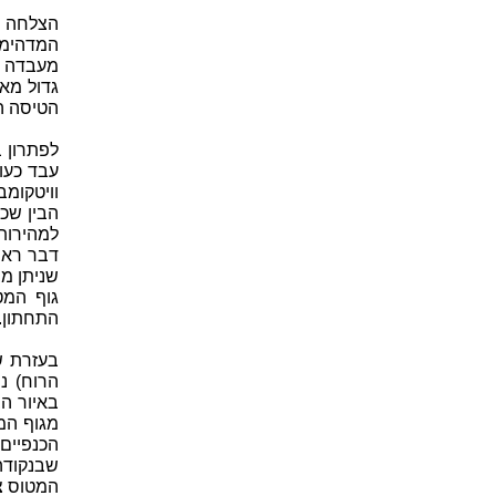
הצלחה ז
המדהימו
מעבדה ש
גדול מאו
הטיסה ה
עבד כעוז
וויטקומ
הבין שכ
למהירות 
דבר ראש
שניתן מב
גוף המט
התחתון.
בעזרת ש
הרוח) נ
באיור ה
מגוף המ
הכנפיים
שבנקודה
המטוס צ