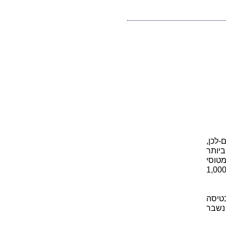
-לכן,
ביותר
קמ"ש, בעוד שמטוסי
ילון הראשונים שנבנו לקראת סוף המלחמה הגיעו למהירות הקרובה ל- 1,000
ות בטיסה
 נראה כבר בר השגה. אחרי המלחמה, בשנת 1947, נשבר