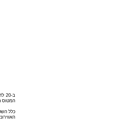
המטוס הגדיל את מהיר
כלל השט
האווירונ