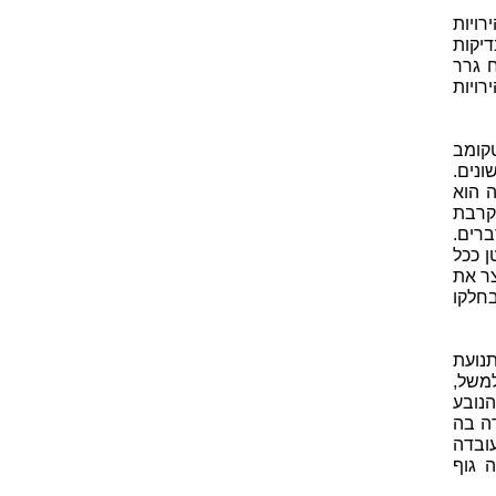
ויות
יקות
 גרר
רויות
) האמריקאי. וויטקומב
ונים.
ה הוא
תקרבת
ברים.
 ככל
צר את
חלקו
נועת
משל,
נובע
ה בה
ובדה
 גוף