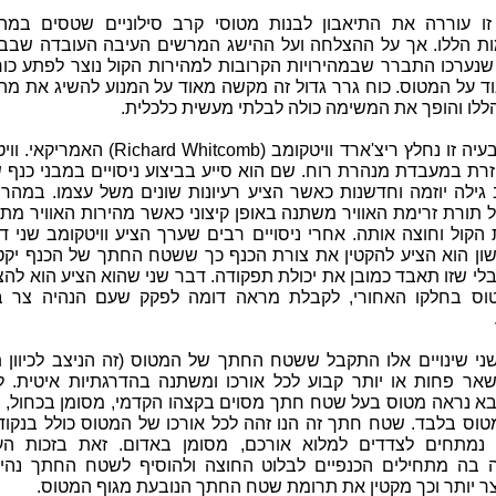
ו עוררה את התיאבון לבנות מטוסי קרב סילוניים שטסים במהיר
ת הללו. אך על ההצלחה ועל ההישג המרשים העיבה העובדה שבבד
נערכו התברר שבמהירויות הקרובות למהירות הקול נוצר לפתע כוח
ד על המטוס. כוח גרר גדול זה מקשה מאוד על המנוע להשיג את מהי
ללו והופך את המשימה כולה לבלתי מעשית כלכלית.
לפתרון בעיה זו נחלץ ריצ'ארד וויטקומב (Richard Whitcomb
רת במעבדת מנהרת רוח. שם הוא סייע בביצוע ניסויים במבני כנף ש
ב גילה יוזמה וחדשנות כאשר הציע רעיונות שונים משל עצמו. במהר
ל תורת זרימת האוויר משתנה באופן קיצוני כאשר מהירות האוויר מ
הקול וחוצה אותה. אחרי ניסויים רבים שערך הציע וויטקומב שני ד
ון הוא הציע להקטין את צורת הכנף כך ששטח החתך של הכנף יקטן
לי שזו תאבד כמובן את יכולת תפקודה. דבר שני שהוא הציע הוא לה
וס בחלקו האחורי, לקבלת מראה דומה לפקק שעם הנהיה צר ב
ני שינויים אלו התקבל ששטח החתך של המטוס (זה הניצב לכיוון ת
שאר פחות או יותר קבוע לכל אורכו ומשתנה בהדרגתיות איטית. ל
בא נראה מטוס בעל שטח חתך מסוים בקצהו הקדמי, מסומן בכחול, ה
טוס בלבד. שטח חתך זה הנו זהה לכל אורכו של המטוס כולל בנקוד
 נמתחים לצדדים למלוא אורכם, מסומן באדום. זאת בזכות הע
 בה מתחילים הכנפיים לבלוט החוצה ולהוסיף לשטח החתך נהיה
ר יותר וכך מקטין את תרומת שטח החתך הנובעת מגוף המטוס.