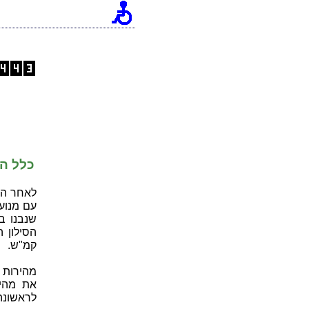
כלל הש
לאחר המצ
עם מנוע 
קמ"ש.
לראשונה