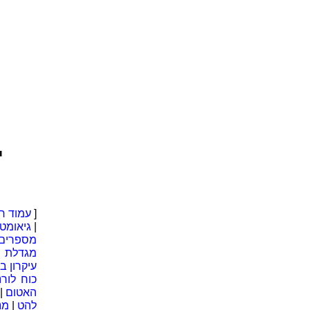
.■ |
[
עמוד ר
|
גיאומטר
מספרים 
מגדלת
|
עיקרון בר
כוח לורנ
האטום
|
להט
|
מנ