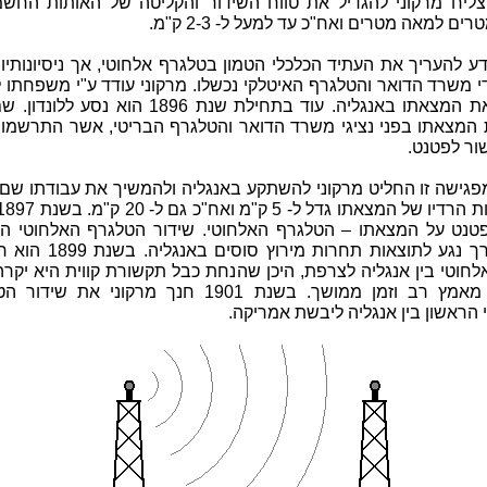
הצליח מרקוני להגדיל את טווח השידור והקליטה של האותות החשמל
ם למאה מטרים ואח"כ עד למעל ל- 2-3 ק"מ.
דע להעריך את העתיד הכלכלי הטמון בטלגרף אלחוטי, אך ניסיונותיו ל
י משרד הדואר והטלגרף האיטלקי נכשלו. מרקוני עודד ע"י משפחתו 
ולהציג את המצאתו באנגליה. עוד בתחילת שנת 1896 הוא נסע 
 המצאתו בפני נציגי משרד הדואר והטלגרף הבריטי, אשר התרשמו ו
ור לפטנט.
פגישה זו החליט מרקוני להשתקע באנגליה ולהמשיך את עבודתו שם.
פטנט על המצאתו – הטלגרף האלחוטי. שידור הטלגרף האלחוטי הר
שהוא ערך נגע לתוצאות תחרות מירוץ סוס
חוטי בין אנגליה לצרפת, היכן שהנחת כבל תקשורת קווית היא יקרה
ודורשת מאמץ רב וזמן ממושך. בשנת 1901 חנך מרקוני את שי
הראשון בין אנגליה ליבשת אמריקה.