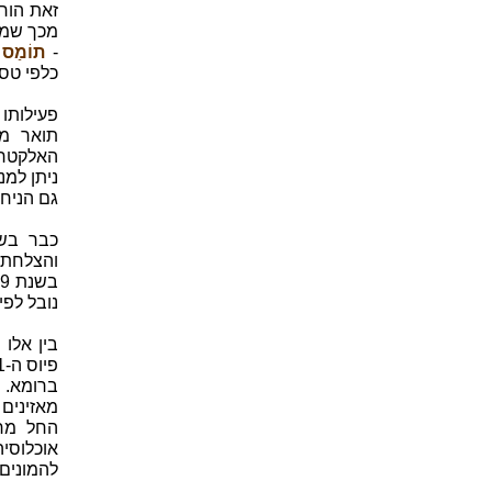
זאת הוח
מכך שמרק
-
תוֹמַס אֶדִיס
כלפי טס
פעילותו
תואר ממ
האלקטרו
ניתן למ
גם הניח
כבר בשנ
והצלחתו
נובל לפיז
בין אלו 
ברומא. ב
מאזינים 
החל מרא
אוכלוסיה
להמונים 