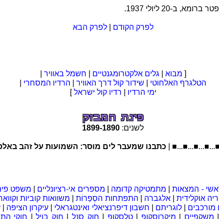
רומא, ב-20 ליולי 1937.
לפרק הקודם
|
לפרק הבא
[
מבוא
|
גלים אלקטרומגנטיים
|
חשמל באוויר
|
הטלגרף האלחוטי
|
שידור קול דרך האוויר
|
הרדיו המסחרי
|
ימי הרדיו
|
רדיו קול ישראל
]
לשנים:
1890
-
1899
■...■...■...■.
כתבנו שמעבר לים מוסר: השמועות על זהב באלסקה נמ
אשי - המצאות
|
מתמטיקה קדומה
|
מספרים אי-רציונליים
|
משפט פית
יה אוקלידית
|
אלגברה
|
התפתחות הסְפַרוֹת
|
משוואות קוביות וקוואר
מורכבים
|
לוגריתם
|
חשבון דיפרנציאלי ואינטגראלי
|
עיקרון הציפה
|
ז
משקפיים
|
מיקרוסקופ
|
טלסקופ
|
חוק סְנֵל
|
חוק בויל
|
חוקי התנ