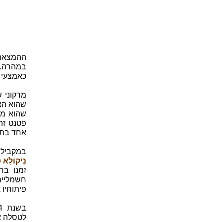
ההמצאה 
במהרה. 
כאמצעי 
מרקוני 
שהוא מצ
פטנט זה
אחד בתד
במקביל 
נִיקוֹלַא טֶסְלָה
זמנו בח
פיתוחיו 
לטסלה את