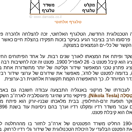
טלגרף אלחוטי
הטכנולוגית החדשה, הטלגרף האלחוטי, זכה להצלחה ולהכרה פו
פרסומו הרב בציבור הגיע בעיקר בזכות תפקידו בהצלת חיים כאשר 
הקשר של כלי-ים הנמצאים במצוקה.
שקד ופיתח את המצאתו לאורך שנים רבות. על אחד הפיתוחים החש
שהוא הציג הוא קיבל פטנט ב- 26 לאפריל 1900. פטנט זה זכה לחשי
יג פתרון טכני המאפשר שידור וקליטה של יותר מתשדורת אחת באו
, בדומה לפטנט של לודג', מאפשר את שידורם של ערוצי שידור רבי
ר המיוחד לו. כך התאפשרה הקמת תקשורת אלחוטית רב-ערוצית.
לעבודתו של מרקוני באנגליה התבצעה עבודה חשובה גם באמר
 (Nikola Tesla)
, פיזיקאי נודע שהיגר מיוגוסלביה לארה"ב השק
קר תופעת זרם-החילופין. בבית מלאכתו שבניו-יורק הוא פיתח מע
אלו הוא קיבלת פטנט.
בשנת 1904 החליט משרד הפטנטים של ארה"ב לחזור בו מההחלטה ל
 הפטנט הבלעדי על היכולת הטכנולוגית של שידור גלי רדיו לרחוק. 