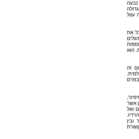
 נבעה
גדולה
עוול
כל את
גלים
ספות
. הוא
ם זה
מית.
 בפרס
פיור,
קן אשר
ם ואל
רדיו.
ובין
קשורת