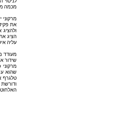
לניסוי 
מכמה מטרי
מרקוני י
את פקיד
הציג את
עליה איש
מעודד מ
מרקוני 
טלגרף אל
האלחוטי 