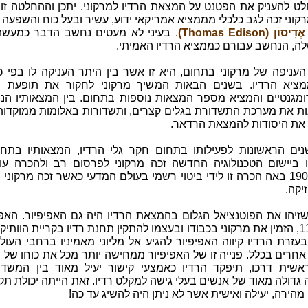
לט להעניק את הפטנט על המצאת הרדיו למרקוני. יתכן וההחלטה זו
וני זכה לגב כלכלי מממציא אמריקאי ידוע, עשיר ובעל כוח והשפעה 
וֹן (Thomas Edison)
. בעיני לא מעטים נחשב הדבר כמעשה 
לה, הנחשב עבורם כממציא הרדיו האמיתי.
 העניפה של מרקוני בתחום, היא זו אשר בין היתר העניקה לו בפי 
ציא הרדיו. בשנים הבאות המשיך מרקוני לחקור את תופעת ה
מגנטיים והמציא מספר המצאות נוספות בתחום. בין המצאותיו הנו
נות את מערכת התשדורת בגלים קצרים, ותשדורות באלומות ממוקדות
 את היסודות להמצאת הרדאר.
ים הראשונות לפעילותו בתחום חקר גלי הרדיו, המצאותיו בתחו
 ביישום הטכנולוגיה החדשה זכה מרקוני לפרסום רב ולהכרה עול
בשנת 1909 באה הכרה זו לידי ביטוי רשמי בעולם המדעי כאשר זכה מרקוני
יקה.
שזיהו את הפוטנציאל הגלום בהמצאת הרדיו היה גם האפיפיור. האפי
פיוס ה-11, הזמין את מרקוני בכבודו ובעצמו להתקין תחנת רדיו בקריית הוותי
עזרת הרדיו קיווה האפיפיור להגיע אל מליוני מאמיניו ברחבי העול
אחרים בכלל. פנייה זו של האפיפיור ממחישה יותר מכל את כוחו של ה
שית דרכו, תיפקד הרדיו כאמצעי קישור יעיל מאוד בין המשדר 
 גדולה מאוד של אנשים בעלי גישה למקלט רדיו. זאת הייתה יכולת ת
מהירה, יעילה ואישית אשר לא ניתן היה להשיג עד כה!