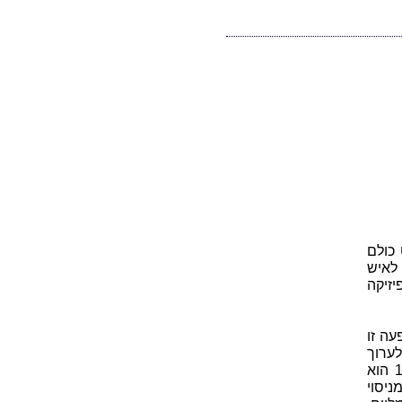
 כולם
חבל בולוניה שבאיטליה ב-25 לאפריל 1874, בן לאיש
יזיקה
עה זו
ערוך
ניסויים הכוללים שידור וקליטה של גלי רדיו באחוזת משפחתו. בשנת 1895 הוא
יסוי