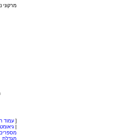
מרקוני נפטר ב
..■ |
[
עמוד ר
|
גיאומטר
מספרים 
מגדלת
|