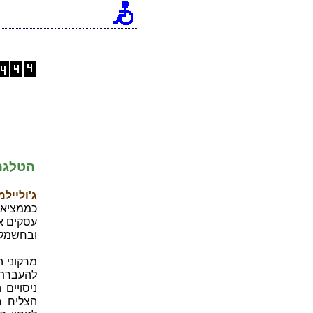
הטלגר
ג'וליילמו מרקוני
עסקים אמ
ובחשמל 
מרקוני ה
להעברת 
הצליח ב