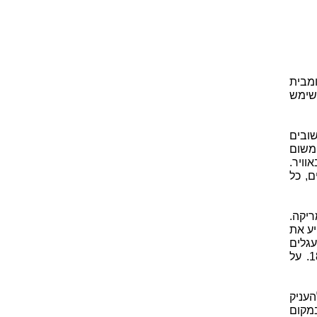
מבית
שימש
ובים
בות רבה משום
ויר.
ם, כל
יקה.
יע את
גלים
חשמליים עבור משדר רדיו ומקלט רדיו וערך בהם ניסיונות עוד בשנת 1896. על
העניק
במקום