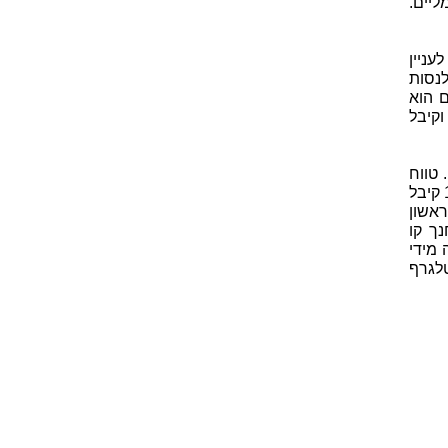
יים.
עניין
לנסות
ללונדון. שם הוא
קיבל
 טווח
שידור אות הרדיו של המצאתו גדל ל- 5 ק"מ ואח"כ גם ל- 20 ק"מ. בשנת 1897 קיבל
אשון
ים באנגליה. בשנת 1899 הוא חנך קו
 מידי
דור הטלגרף