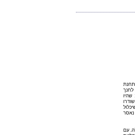
ו תחנת
 לחנך
שהיו
ודרו
כלול
נאסר
. עם