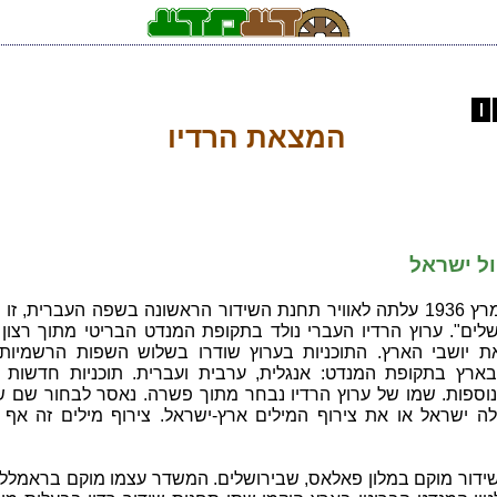
המצאת הרדיו
ול ישראל
ב-30 במרץ 1936 עלתה לאוויר תחנת השידור הראשונה בשפה העברית, ז
ושלים". ערוץ הרדיו העברי נולד בתקופת המנדט הבריטי מתוך רצון
ת יושבי הארץ. התוכניות בערוץ שודרו בשלוש השפות הרשמיות 
ארץ בתקופת המנדט: אנגלית, ערבית ועברית. תוכניות חדשות ש
וספות. שמו של ערוץ הרדיו נבחר מתוך פשרה. נאסר לבחור שם שי
ה ישראל או את צירוף המילים ארץ-ישראל. צירוף מילים זה אף 
שידור מוקם במלון פאלאס, שבירושלים. המשדר עצמו מוקם בראמללה