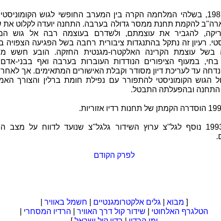
בשנת 1987, בשלהי המלחמה הקרה בין המערב החופשי לגוש הקומוניסטי
ארה"ב להקמת תחנת ממסר גדולה בערבה. התחנה יועדה לקלוט את שי
יקה, להגביר את עוצמתם, ולשדרם בעוצמה רבה אל גוש המד
טי. רעיון זה נתקל בהתנגדות ציבורית רחבה בשל הפגיעה הצפויה ב
 בשל עוצמת הקרינה האלקטרו-מגנטית החזקה. הובע חשש מפ
בחי, במעוף הציפורים הנודדות העוברות בערבה ואף בבני-אדם. ע
דחה עד לעריכת דיון מסודר וקבלת האישורים המתאימים. אך לאחר 
ל הגוש הקומוניסטי להתפורר עם נפילת חומת ברלין והצורך האמר
תחנה ובהפעלתה התבטל.
בשנת 1993 נוסף לגל"צ ערוץ השידור גלגל"צ שנועד לדווח על מצב ה
.
לפרק הקודם
[
מבוא
|
גלים אלקטרומגנטיים
|
חשמל באוויר
|
הטלגרף האלחוטי
|
שידור קול דרך האוויר
|
הרדיו המסחרי
|
ימי הרדיו
|
רדיו קול ישראל
]