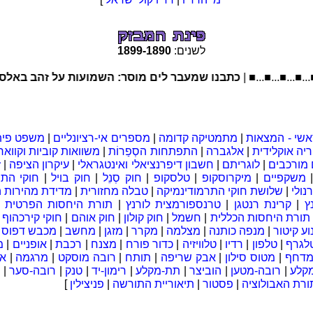
לשנים:
1890
-
1899
■...■...■...■.
כתבנו שמעבר לים מוסר: השמועות על זהב באלסקה נ
אשי - המצאות
|
מתמטיקה קדומה
|
מספרים אי-רציונליים
|
משפט פית
יה אוקלידית
|
אלגברה
|
התפתחות הסְפַרוֹת
|
משוואות קוביות וקוואר
מורכבים
|
לוגריתם
|
חשבון דיפרנציאלי ואינטגראלי
|
עיקרון הציפה
|
ז
משקפיים
|
מיקרוסקופ
|
טלסקופ
|
חוק סְנֵל
|
חוק בויל
|
חוקי התנ
נולי
|
שלושת חוקי התרמודינמיקה
|
טבלה מחזורית
|
מדידת מהירות ה
ץ
|
קרינת רנטגן
|
טרנספורמצית לורנץ
|
תורת היחסות הפרטית
|
תורת היחסות הכללית
|
חשמל
|
חוק קולון
|
חוק אוהם
|
חוקי קירכהוף
|
וע קיטור
|
מנפה כותנה
|
מצלמה
|
מקרר
|
מזגן
|
מחשב
|
מכבש דפוס
|
לגרף
|
טלפון
|
רדיו
|
טלוויזיה
|
כדור פורח
|
מצנח
|
רכבת
|
אופניים
|
מ
 מדחף
|
מטוס סילון
|
אבק שריפה
|
תותח
|
רובה מוסקט
|
מרגמה
|
א
קלע
|
רובה-מטען
|
הוביצר
|
תת-מקלע
|
רימון-יד
|
טנק
|
רובה-סער
|
ורת האבולוציה
|
פסטור
|
תיאוריית התורשה
|
פניצילין
]