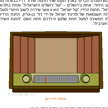
טון המנדט הבריטי בארץ הוקמו שתי תחנות שידור רדיו בבעלות מו
ב היהודי, אחת בירושלים – "קול ירושלים הישראלית" ואחת בתל-א
אל". תחנת הרדיו "קול ישראל" היא זו אשר שידרה לישוב היהודי ולעולם
ת העצמאות של מדינת ישראל על-ידי דוד בן-גוריון. תחנת הרדיו
 המשיכה לפעול תחת שלטון הירדנים תחת השם "תחנת השידו
הערבית".
מקלט רדיו ישן