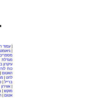
..■ |
[
עמוד ר
|
גיאומטר
מספרים 
מגדלת
|
עיקרון בר
כוח לורנ
האטום
|
להט
|
מנ
ברייל
|
ט
|
אווירון
מוקש
|
מ
אטום
|
ת