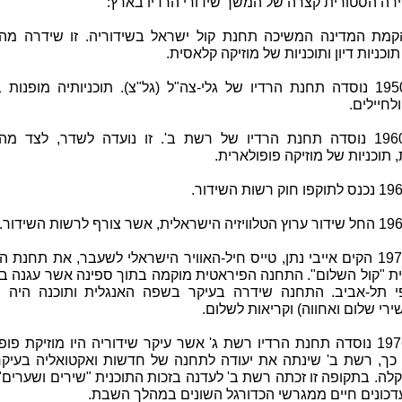
ירה הסטורית קצרה של המשך שידורי הרדיו בארץ:
מת המדינה המשיכה תחנת קול ישראל בשידוריה. זו שידרה מהד
וכניות דיון ותוכניות של מוזיקה קלאסית.
בשנת 1950 נוסדה תחנת הרדיו של גלי-צה"ל (גל"צ). תוכניותיה מופנות 
לחיילים.
בשנת 1960 נוסדה תחנת הרדיו של רשת ב'. זו נועדה לשדר, לצד מה
תוכניות של מוזיקה פופולארית.
בשנת 1973 הקים אייבי נתן, טייס חיל-האוויר הישראלי לשעבר, את תחנת 
ת "קול השלום". התחנה הפיראטית מוקמה בתוך ספינה אשר עגנה בל
י תל-אביב. התחנה שידרה בעיקר בשפה האנגלית ותוכנה היה ש
ירי שלום ואחווה) וקריאות לשלום.
בשנת 1976 נוסדה תחנת הרדיו רשת ג' אשר עיקר שידוריה היו מוזיקת פופ
כך, רשת ב' שינתה את יעודה לתחנה של חדשות ואקטואליה בעיקר
לה. בתקופה זו זכתה רשת ב' לעדנה בזכות התוכנית "שירים ושערים
דכונים חיים ממגרשי הכדורגל השונים במהלך השבת.