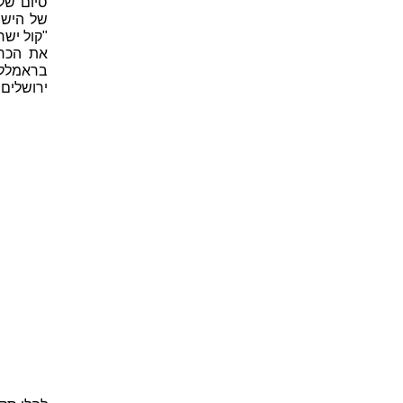
סיום של
של הישו
"קול ישר
את הכרז
בראמללה
ירושלים 