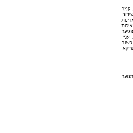
, קמה
דורי
ינות
איכות
גיעה
ניין
כשנה
יקאי
תנועה