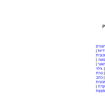
מצאו נכונות, גורמים רוסיים מביעים כעס ואכזבה ממכירתה | י
גורס
דיות
|
כוכית
ועה
|
אור
|
גילוי
נורת
כתב
כונית
קדח
|
פצצת