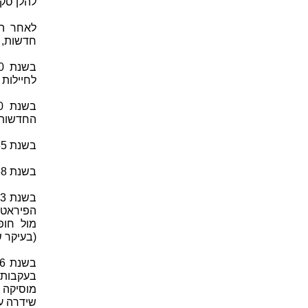
להלן סק
לאחר הק
חדשות, ת
לחיילות ו
החדשות, 
בשנת 1965 נכנס לתוקפו חוק רשות השידור.
בשנת 1968 החל שידור ערוץ הטלוויזיה הישראלית, אשר צורף לרשות השידור.
הפיראטי
מול חופ
(בעיקר ש
בעקבות 
מוסיקה ק
שידרה ע