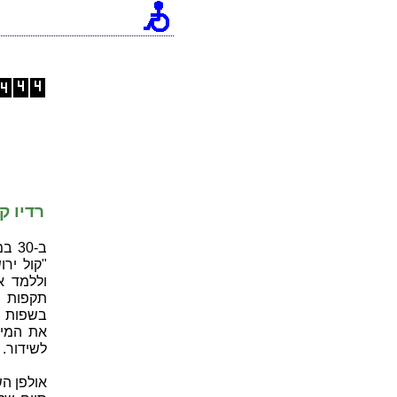
רדיו ק
"קול יר
וללמד א
תקפות ב
בשפות נ
את המיל
לשידור.
אולפן ה