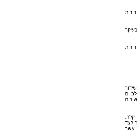
ורות
בעיקר
דורות
השידור
ב-ים
ירים
 קלה.
 לצד
" אשר