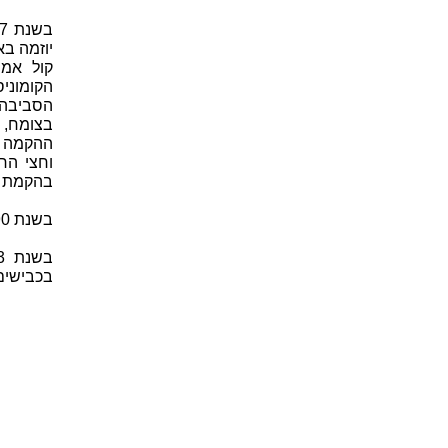
יוזמה ב
קול אמר
הקומוניס
הסביבה
בצומח, 
ההקמה נ
וחצי הח
בהקמת ה
בשנת 1990 הוסדרה הקמתן של תחנות רדיו אזוריות.
בכבישים