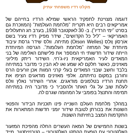
מקלט רדיו משפחתי עתיק
דוגמה מצויינת לתפקיד הראשי שמילא הרדיו בחייהם של
אמריקאים רבים היא תקרית "מלחמת העולמות" (המוזכרת גם
בסרט "ימי הרדיו"). ב- 30 לאוקטובר 1938, בערב חג התעלולים
האמריקאי – "ליל כל הקדושים", שידר מפיק רדיו צעיר בשם
אוֹרְסוֹן וֶולְס (Orson Welles) מתיחה. וולס שידר גרסת עיבוד
מיוחדת של המחזה "מלחמת העלומות". הגרסה המיוחדת
הייתה שידור חדשותי חי המספר את פלישתם האלימה של בני
המאדים לעיר האמריקאית ניו-ג'רזי. השידור ריתק מיליוני
מאזינים, כאשר חלקם לא שמע ואו לא הבין כי מדובר במתיחה
בלבד וחשב שבני המאדים בעלי קרני המוות אכן זורעים הרס
וחורבן במקום נחיתתם. אלפי מאזינים מודאגים הציפו את
תחנת הרדיו בטלפונים מודאגים. אחרי השידור נאלץ וולס
לעלות שוב על גלי האתר ולהסביר כי מדובר היה במתיחה
תמימה והתנצל בפומבי על המהומה שגרם לה.
במהלך מלחמת העולם השנייה פינו תוכניות הבידור והפנאי
השונות את בכורתן לטובת שידור יומני חדשות המתארות את
התקדמות המצב בחזיתות השונות.
בשנות החמישים של המאה העשרים החלה מהפיכת המזעור
האלקטרוני עם הופעת ההתקן האלקטרוני – הטרנזיסטור. מייד