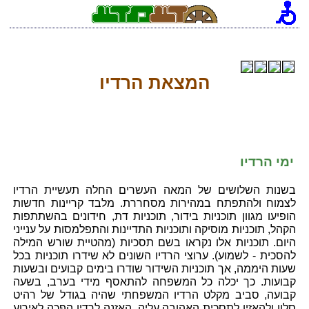
המצאת הרדיו
ימי הרדיו
בשנות השלושים של המאה העשרים החלה תעשיית הרדיו
לצמוח ולהתפתח במהירות מסחררת. מלבד קריינות חדשות
הופיעו מגוון תוכניות בידור, תוכניות דת, חידונים בהשתתפות
הקהל, תוכניות מוסיקה ותוכניות התדיינות והתפלמסות על ענייני
היום. תוכניות אלו נקראו בשם תסכיות (מהטיית שורש המילה
להסכית - לשמוע). ערוצי הרדיו השונים לא שידרו תוכניות בכל
שעות היממה, אך תוכניות השידור שודרו בימים קבועים ובשעות
קבועות. כך יכלה כל המשפחה להתאסף מידי בערב, בשעה
קבועה, סביב מקלט הרדיו המשפחתי שהיה בגודל של רהיט
סלון ולהאזין לתסכית האהובה עליה. האזנה לרדיו הפכה לאירוע