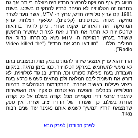
הזיווג בין ענף המוזיקה למכשיר הרדיו היה מוצלח ביותר. אך גם
בתחום זה הטלוויזיה לא הניחה לרדיו להתקיים בשקט. בשנת
1981 קם ערוץ טלוויזיה חדש, ערוץ ה- MTV, אשר נועד לשדר
מוזיקה מלווה בסרטונים (קליפים). על-אף הצלחת ערוץ
המוסיקה הזה והאחרים שקמו אחריו, ניתן להגיד בוודאות
שהטלוויזיה לא הרגה את הרדיו. זאת למרות שהשיר הראשון
ששודר בערוץ המוזיקה ה- MTV נשא בכותרתו בדיוק את
המילים הללו – "הווידאו הרג את הרדיו" ("Video killed the
Radio").
הרדיו הוא עדיין אמצעי שידור להמונים במקומות ובמצבים בהם
לא מעשי להשתמש במרקע הטלוויזיה, כמו בזמן נהיגה, במקום
העבודה, בעת פעילות ספורט וכו'. הרדיו, בניגוד לטלוויזיה, לא
דורש את תשומת ליבנו המלאה ולכן מתאים לשמש כרקע בעת
ביצוע פעילות ראשית אחרת. ההתקדמות הטכנולוגית בדמות
הטלוויזיה בכבלים והופעת האינטרנט סיפקה את האפשרות
להעביר ערוצי רדיו מקומיים מכל נקודה בעולם אל כל נקודה
אחרת בעולם. כך שעתידו של הרדיו יציב ושריר. אין ספק
שהמצאת הרדיו תמשיך לשמש אותנו נאמנה עוד שנים רבות
מאוד.
לפרק הקודם
|
לפרק הבא