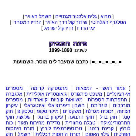
[
מבוא
|
גלים אלקטרומגנטיים
|
חשמל באוויר
|
הטלגרף האלחוטי
|
שידור קול דרך האוויר
|
הרדיו המסחרי
|
ימי הרדיו
|
רדיו קול ישראל
]
לשנים:
1890
-
1899
■...■...■...■...■ |
כתבנו שמעבר לים מוסר: השמועות על זהב ב
[
עמוד ראשי - המצאות
|
מתמטיקה קדומה
|
מספרים
אי-רציונליים
|
משפט פיתגורס
|
גיאומטריה אוקלידית
|
אלגברה
|
התפתחות הסְפַרוֹת
|
משוואות קוביות וקווארדיות
|
מספרים
מורכבים
|
לוגריתם
|
חשבון דיפרנציאלי ואינטגראלי
|
עיקרון
הציפה
|
זכוכית מגדלת
|
משקפיים
|
מיקרוסקופ
|
טלסקופ
|
חוק
סְנֵל
|
חוק בויל
|
חוקי התנועה
|
עיקרון ברנולי
|
שלושת חוקי
התרמודינמיקה
|
טבלה מחזורית
|
מדידת מהירות האור
|
כוח
לורנץ
|
קרינת רנטגן
|
טרנספורמצית לורנץ
|
תורת היחסות
הפרטית
|
גילוי האטום
|
תורת היחסות הכללית
|
חשמל
|
חוק