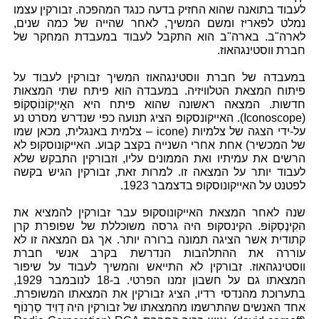
לעבוד בתואנה שהוא החזיק בדעה כנגד המהפכה. זבורקין עצמו
נמלט לפאריז ומשם המשיך, לאחר שהייה של כמה שנים,
לארה"ב. בארה"ב הוא התקבל לעבוד במעבדת המחקר של
חברת ווסטינגהאוז.
במעבדה של חברת ווסטינגהאוז המשיך זבורקין לעבוד על
פיתוח המצאת הטלוויזיה. במעבדה הוא פיתח שתי המצאות
חדשות. המצאה ראשונה שהוא פיתח היא האָייְקוֹנוֹסְקוֹפּ
(Iconoscope). האייקונסקופ הציג תנועה כפי שנדרש מסרט נע
על-ידי הצגה של צלמיות (icone – צלמית באנגלית, מכאן שמו
של המכשיר) אחת אחרי השנייה בקצב קבוע. האייקונוסקופ לא
הרשים את עמיתיו ואת הממונים עליו, וזבורקין התבקש שלא
לעבוד יותר על המצאה זו. למרות זאת, זבורקין הגיש בקשה
לפטנט על האייקונוסקופ בדצמבר 1923.
שנה לאחר המצאת האייקונוסקופ עבר זבורקין להמציא את
הקִינֶסְקוֹפּ. הקינסקופ היה גרסה משוכללת של שפופרת קרן
קתודית אשר הציגה תמונה ברורה יותר. אך גם המצאה זו לא
עוררה את ההתלהבות הנדרשת בקרב אנשי חברת
ווסטינגהאוז. זבורקין לא התייאש והמשיך לעבוד על שיפור
המצאתו גם על חשבון זמנו הפרטי. ב-18 לנובמבר 1929,
בתערוכת מהנדסי רדיו, הציג זבורקין את המצאתו המשופרת.
אחד האנשים שהתרשמו מהמצאתו של זבורקין היה דָוִיד סַרְנוֹף