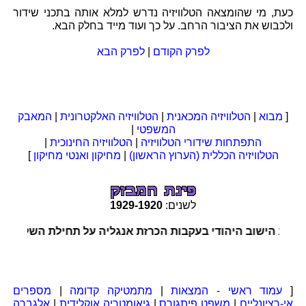
כעת, מי שהומצאה הטלוויזיה נדרש למלא אותה בתכני שידור
ולכבוש את הציבור הרחב. על כך ועוד מייד בחלק הבא.
לפרק הקודם
|
לפרק הבא
[
מבוא
|
הטלוויזיה המכאנית
|
הטלוויזיה האלקטרונית
|
המאבק
המשפטי
|
התפתחות שידורי הטלוויזיה
|
הטלוויזיה החינוכית
|
הטלוויזיה הכללית (הערוץ הראשון)
|
מחיקון ואנטי מחיקון
]
לשנים:
1920
-
1929
רב הישוב היהודי בעקבות הכרזת אנגליה על תחילת השלטון המנד
[
עמוד ראשי - המצאות
|
מתמטיקה קדומה
|
מספרים
אי-רציונליים
|
משפט פיתגורס
|
גיאומטריה אוקלידית
|
אלגברה