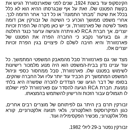
הקינסקופ עוד בשנת 1924, שנים לפני שפארנסוורת' הגיש את
בקשת הפטנט שלו. זאת על אף שבגרסתו ההיא הוא לא כלל
בכלל את שיטת "מבתר התמונה" או כל דבר אחר הדומה לכך.
אחרי משפט ממושך הוכרע כי השיטה של זבורקין אכן דומה
מאוד לשיטה של פארנזוורת', וכי יש כאן מקרה של הפרת זכויות
יוצרים. אך חברת RCA לא וויתרה והגישה ערעור כנגד החלטה
זו. גם בערעור נקבע כי החברה הפרה את הפטנט של
פארנזוורת' והיא חויבה לשלם לו פיצויים בגין הפרת זכויות
יוצרים אלו.
מצד שני גם פארנזוורת' סבל מהמאבק המשפטי המתמשך. כל
עוד עניינו נדון בבית-המשפט הוא היה מנוע מלמכור רישיונות
לשימוש בפטנט שלו. פארנזוורת', סבל ממחסור כספי וניהול
המשפט המתמשך רק הכביד עוד יותר עליו ועל החברה שהקים.
בסופו של דבר הגיעו שני הצדדים להכרה שפשרה היא בלתי
נמנעת. חברת RCA הגיעה להסדר עם פארנזוורת' לפיו ישולמו
לו תגמולים עבור הזכות והרישיון להשתמש בהמצאתו.
זבורקין תרם בין היתר גם לפיתוחם של מוצרים רבים אחרים,
כגון המיקרוסקופ האלקטרוני, גלאי תנועה אלקטרוניים, קורא
מלל אלקטרוני, מכשיר הפקסימיליה ועוד.
זבורקין נפטר ב-29 ליולי 1982.