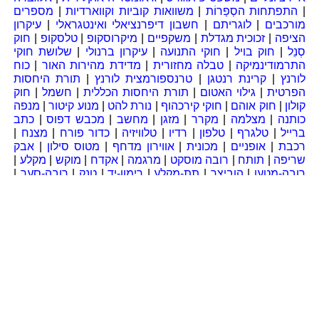
|
התפתחות הסְפַרוֹת
|
משוואות קוביות וקווארדיות
|
מספרים
מורכבים
|
לוגריתם
|
חשבון דיפרנציאלי ואינטגראלי
|
עיקרון
הציפה
|
זכוכית מגדלת
|
משקפיים
|
מיקרוסקופ
|
טלסקופ
|
חוק
סְנֵל
|
חוק בויל
|
חוקי התנועה
|
עיקרון ברנולי
|
שלושת חוקי
התרמודינמיקה
|
טבלה מחזורית
|
מדידת מהירות האור
|
כוח
לורנץ
|
קרינת רנטגן
|
טרנספורמצית לורנץ
|
תורת היחסות
הפרטית
|
גילוי האטום
|
תורת היחסות הכללית
|
חשמל
|
חוק
קולון
|
חוק אוהם
|
חוקי קירכהוף
|
נורת להט
|
מנוע קיטור
|
מנפה
כותנה
|
מצלמה
|
מקרר
|
מזגן
|
מחשב
|
מכבש דפוס
|
כתב
ברייל
|
טלגרף
|
טלפון
|
רדיו
|
טלוויזיה
|
כדור פורח
|
מצנח
|
רכבת
|
אופניים
|
מכונית
|
אווירון מדחף
|
מטוס סילון
|
אבק
שריפה
|
תותח
|
רובה מוסקט
|
מרגמה
|
אקדח
|
מוקש
|
מקלע
|
רובה-מטען
|
הוביצר
|
תת-מקלע
|
רימון-יד
|
טנק
|
רובה-סער
|
פצצת אטום
|
תורת האבולוציה
|
פסטור
|
תיאוריית התורשה
|
פניצילין
]
[
חזרה לראש העמוד
]