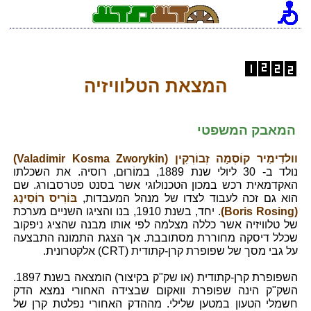
המצאת הטלוויזיה
המאבק המשפטי
וולדִימִיר קוֹסְמַה זְבוֹרְקִין (Valadimir Kosma Zworykin)
נולד ב- 30 ליולי שנת 1889, במוֹרוּם, רוסיה. את השכלתו
האקדמאית רכש במכון הטכנולוגי אשר בסנט פטרסבורג. שם
הוא גם זכה לעבוד לצדו של מנהל המעבדות,
בּוֹרִיס רוֹסִינְג
(Boris Rosing)
. יחד, בשנת 1910, בנו והציגו השניים מערכת
של טלוויזיה אשר כללה מצלמה לפי אותו מבנה שהציג ניפקוב
שכלל דיסקה מחוררת מסתובבת. אך הצגת התמונה התבצעה
על גבי מסך של שפופרת קרן-קתודית (CRT) אלקטרונית.
השפופרת קרן-קתודית (או שק"ק בקיצור) הומצאה בשנת 1897.
השק"ק הינה שפופרת וואקום שבצידה האחורי נמצא הדק
חשמלי הטעון במטען שלילי. מההדק האחורי נפלטת קרן של