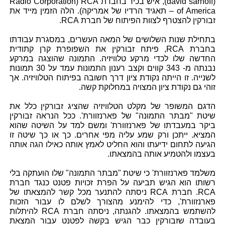
(david sarnoff), איש בכיר בחברת RCA (Radio Corporation
of America – תאגיד הרדיו של אמריקה). הלה הזמין מייד את
זבורקין להצטרף לצוות הפיתוח של חברת RCA.
בתחילת שנות השלושים של המאה העשרים, במסגרת עבודתו
בחברת RCA, פיתח זבורקין את השפופרת קרן קתודית
החדשה שלו לכדי מרקע טלוויזיה. התמונה שהוצגה במרקע
נבנתה מ- 343 קווים וקצב רענון התמונות עמד על 30 תמונות
לשנייה. זו הייתה נקודת ציון דרך חשובה בפיתוח הטלוויזיה. אך
זוהי גם נקודת ציון המצויה במחלוקת קשה.
הדגם המשופר של מקלט הטלוויזיה שהציג זבורקין כלל את
שיטת "מבתר התמונה" של פארנזוורת'. ככל הנראה זבורקין
ביקר במעבדתו של פארנזוורת' ומשם למד על השיטה שהוא
המציא. ייתכן ורק שמע עליה מפי אחרים. כך או כך שיטה זו
הגיעה לתחום ידיעתו והוא החליט לאמץ אותה כאילו הגה אותה
בעצמו ולהטמיע אותה בהמצאתו.
משלמד פארנזוורת' כי שיטת "מבתר התמונה" שלו הועתקה בלי
רשותו הוא הגיש תביעה על הפרת זכויות פטנט כנגד חברת
RCA. חברת RCA ניסתה להתנער מכל קשר להמצאתו של
פארנזוורת', כדי להימנע מהצורך לשלם לו עבור הזכות
להשתמש בהמצאתו. להגנתה, ניסתה חברת RCA להיתלות
בעובדה שזבורקין כבר הגיש בקשה לפטנט עבור המצאת