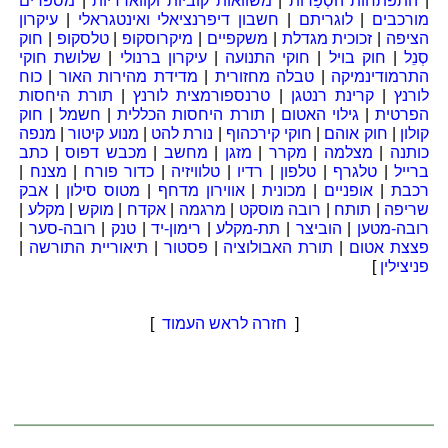
|
התפתחות הסְפַרוֹת
|
משוואות קוביות וקווארדיות
|
מספרים
מורכבים
|
לוגריתם
|
חשבון דיפרנציאלי ואינטגראלי
|
עיקרון
הציפה
|
זכוכית מגדלת
|
משקפיים
|
מיקרוסקופ
|
טלסקופ
|
חוק
סְנֵל
|
חוק בויל
|
חוקי התנועה
|
עיקרון ברנולי
|
שלושת חוקי
התרמודינמיקה
|
טבלה מחזורית
|
מדידת מהירות האור
|
כוח
לורנץ
|
קרינת רנטגן
|
טרנספורמצית לורנץ
|
תורת היחסות
הפרטית
|
גילוי האטום
|
תורת היחסות הכללית
|
חשמל
|
חוק
קולון
|
חוק אוהם
|
חוקי קירכהוף
|
נורת להט
|
מנוע קיטור
|
מנפה
כותנה
|
מצלמה
|
מקרר
|
מזגן
|
מחשב
|
מכבש דפוס
|
כתב
ברייל
|
טלגרף
|
טלפון
|
רדיו
|
טלוויזיה
|
כדור פורח
|
מצנח
|
רכבת
|
אופניים
|
מכונית
|
אווירון מדחף
|
מטוס סילון
|
אבק
שריפה
|
תותח
|
רובה מוסקט
|
מרגמה
|
אקדח
|
מוקש
|
מקלע
|
רובה-מטען
|
הוביצר
|
תת-מקלע
|
רימון-יד
|
טנק
|
רובה-סער
|
פצצת אטום
|
תורת האבולוציה
|
פסטור
|
תיאוריית התורשה
|
פניצילין
]
[
חזרה לראש העמוד
]