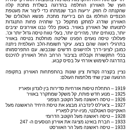
העץ של האווירון הוחלפה בהדרגה בשלדת מתכת קלה
שהקנתה לו חוזק. יריעות הבד שנמתחו כדי ליצור את מעטפת
הכנפיים הוחלפו גם הם ביריעת מתכת. מנשא הגלגלים של
האווירון שודרג למתקן מתקפל כך שתהיה פחות התנגדות
לתנועתו של האווירון באוויר. באופן כללי נבנו אווירונים יציבים
יותר, בטוחים יותר, מהירים יותר, בעלי טווח טיסה גדול יותר וכו'.
פעלולני טיסה נועזים הפגינו שליטה מוחלטת בטיסה באוויר
בתרגילי ראווה שהם בצעו. עיקר תשומת-הלב העולמית ניתנה
כמובן לציוני-דרך ולהישגים חדשים שנכבשו. עם התפרסמותו
בכלי התקשורת וקבלתו בציבור הרחב החל האווירון להיכנס
בהדרגה לשימוש אזרחי על בסיס קבוע.
נציין בקצרה נקודות ציון שונות בהתפתחות האווירון בתקופה
הרגועה שבין שתי מלחמות העולם:
1919 – התחלת טיסות אזרחיות סדירות בין לונדון ופאריז
1925 – מנוע חדש פותח, קל משקל שמתקרר באוויר
1926 – טיסה ראשונה מעל הקוטב הצפוני
1927 – צ'ארלס לינדברג מבצע את טיסת היחיד הראשונה מעל
האוקיינוס האטלנטי, מניו-יורק לפאריז
1928 – טיסה ראשונה מעל הקוטב הדרומי
1933 – חברת בואינג מציגה את אווירון הנוסעים ה- 247
1933 – טיסה ראשונה מעל הר האוורסט