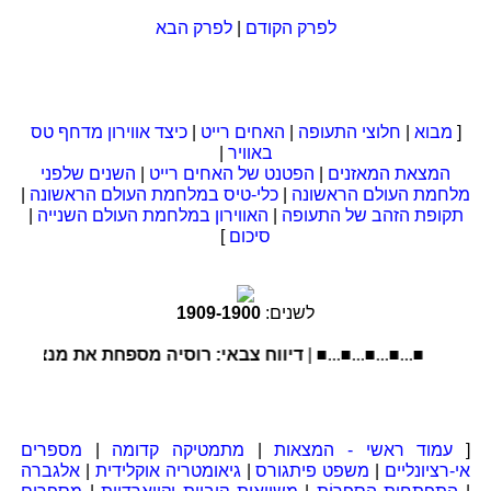
לפרק הקודם
|
לפרק הבא
[
מבוא
|
חלוצי התעופה
|
האחים רייט
|
כיצד אווירון מדחף טס
באוויר
|
המצאת המאזנים
|
הפטנט של האחים רייט
|
השנים שלפני
מלחמת העולם הראשונה
|
כלי-טיס במלחמת העולם הראשונה
|
תקופת הזהב של התעופה
|
האווירון במלחמת העולם השנייה
|
סיכום
]
לשנים:
1900
-
1909
■...■...■...■...■ |
דיווח צבאי: רוסיה מספחת את מנצוריה ש
[
עמוד ראשי - המצאות
|
מתמטיקה קדומה
|
מספרים
אי-רציונליים
|
משפט פיתגורס
|
גיאומטריה אוקלידית
|
אלגברה